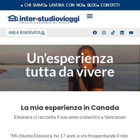
● CHI SIAMO
● LAVORA CON NOI
● BLOG
● CONTATTI
VACANZE STUDIO
ANNO SCOLASTICO ALL’ESTERO
ESTATE INPSIEME
CORSI LINGUA INPS
STAGE DI CLASSE
INDEPENDENT PROGRAM
SOGGIORNI LINGUISTICI
AREA RISERVATA
Un'esperienza
tutta da vivere
La mia esperienza in Canada
Eleonora ci racconta il suo anno scolastico a Vancouver
“Mi chiamo Eleonora, ho 17 anni, e sto frequentando il mio