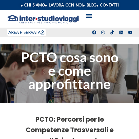
● CHI SIAMO
● LAVORA CON NOI
● BLOG
● CONTATTI
VACANZE STUDIO
ANNO SCOLASTICO ALL’ESTERO
ESTATE INPSIEME
CORSI LINGUA INPS
STAGE DI CLASSE
INDEPENDENT PROGRAM
SOGGIORNI LINGUISTICI
AREA RISERVATA
PCTO cosa sono
e come
approfittarne
PCTO: Percorsi per le
Competenze Trasversali e