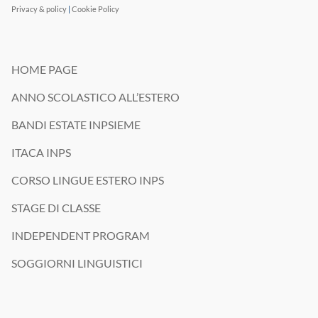
i
Privacy & policy
|
Cookie Policy
m
*
a
t
i
v
HOME PAGE
o
e
ANNO SCOLASTICO ALL’ESTERO
/
o
BANDI ESTATE INPSIEME
p
r
ITACA INPS
o
m
CORSO LINGUE ESTERO INPS
o
z
STAGE DI CLASSE
i
o
INDEPENDENT PROGRAM
n
a
SOGGIORNI LINGUISTICI
l
e