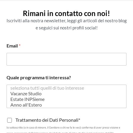
Rimani in contatto con noi!
Iscriviti alla nostra newsletter, leggi gli articoli del nostro blog
e seguici sui nostri profili social!
d
Email
*
e
i
p
r
o
m
Quale programma ti interessa?
o
z
i
o
n
a
l
T
Trattamento dei Dati Personali*
e
r
L
Io sottoscritto (o in caso di minore, il Genitore o chi ne fa le veci) conferma di aver preso visione e
a
a