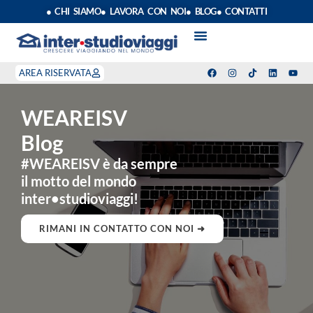
● CHI SIAMO
● LAVORA CON NOI
● BLOG
● CONTATTI
VACANZE STUDIO
ANNO SCOLASTICO ALL’ESTERO
ESTATE INPSIEME
CORSI LINGUA INPS
STAGE DI CLASSE
INDEPENDENT PROGRAM
SOGGIORNI LINGUISTICI
AREA RISERVATA
WEAREISV
Blog
#WEAREISV è da sempre
il motto del mondo
inter•studioviaggi!
RIMANI IN CONTATTO CON NOI ➜