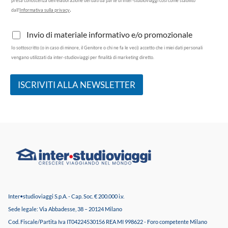
presa conoscenza dell'elaborazione dei dati da parte di inter-studioviaggi così come stabilito
t
y
.
dall'
Informativa sulla privacy
t
o
a
u
I
Invio di materiale informativo e/o promozionale
m
t
n
e
Io sottoscritto (o in caso di minore, il Genitore o chi ne fa le veci) accetto che i miei dati personali
v
n
vengano utilizzati da inter-studioviaggi per finalità di marketing diretto.
i
t
o
o
d
d
ISCRIVITI ALLA NEWSLETTER
i
e
m
i
a
D
t
a
e
t
r
i
i
P
a
e
l
r
e
s
i
o
Inter•studioviaggi S.p.A. - Cap. Soc. € 200.000 i.v.
n
n
f
a
Sede legale: Via Abbadesse, 38 – 20124 Milano
o
l
Cod. Fiscale/Partita Iva IT04224530156 REA MI 998622 - Foro competente Milano
r