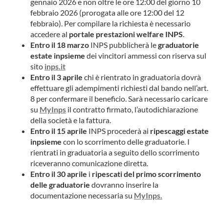
gennaio 2026 e non oltre le ore 12:00 del giorno 10
febbraio 2026 (prorogata alle ore 12:00 del 12
febbraio). Per compilare la richiesta è necessario
accedere al
portale prestazioni welfare INPS
.
Entro il 18 marzo
INPS pubblicherà le
graduatorie
estate inpsieme
dei vincitori ammessi con riserva sul
sito
inps.it
Entro il 3 aprile
chi è rientrato in graduatoria dovrà
effettuare gli adempimenti richiesti dal bando nell’art.
8 per confermare il beneficio. Sarà necessario caricare
su
MyInps
il contratto firmato, l’autodichiarazione
della società e la fattura.
Entro il 15 aprile
INPS procederà ai
ripescaggi estate
inpsieme
con lo scorrimento delle graduatorie. I
rientrati in graduatoria a seguito dello scorrimento
riceveranno comunicazione diretta.
Entro il 30 aprile
i
ripescati del primo scorrimento
delle graduatorie
dovranno inserire la
documentazione necessaria su
MyInps.