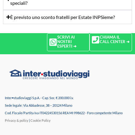
speciali?
È previsto uno sconto fratelli per Estate INPSieme?
SCRIVI AI
CHIAMA IL
NOSTRI
CALL CENTER ➜
ESPERTI ➜
Inter•studioviaggi S.p.A. - Cap. Soc. € 200.000 i.v.
Sede legale: Via Abbadesse, 38 – 20124 Milano
Cod. Fiscale/Partita Iva IT04224530156 REA MI 998622 - Foro competente Milano
Privacy & policy
|
Cookie Policy