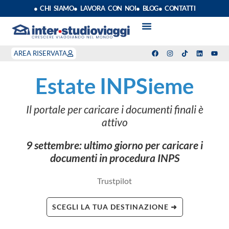
● CHI SIAMO
● LAVORA CON NOI
● BLOG
● CONTATTI
VACANZE STUDIO
ANNO SCOLASTICO ALL’ESTERO
ESTATE INPSIEME
CORSI LINGUA INPS
STAGE DI CLASSE
INDEPENDENT PROGRAM
SOGGIORNI LINGUISTICI
AREA RISERVATA
Estate INPSieme
Il portale per caricare i documenti finali è
attivo
9 settembre: ultimo giorno per caricare i
documenti in procedura INPS
Trustpilot
SCEGLI LA TUA DESTINAZIONE ➜