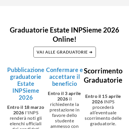
Graduatorie Estate INPSieme 2026
Online!
VAI ALLE GRADUATORIE ➜
Pubblicazione
Confermare e
Scorrimento
graduatorie
accettare il
Graduatorie
Estate
beneficio
INPSieme
Entro il 3 aprile
Entro il 15 aprile
2026
2026
il
2026
INPS
richiedente la
Entro il 18 marzo
procederà
prestazione in
2026
l'INPS
all’eventuale
favore dello
renderà noti gli
scorrimento delle
studente
elenchi ufficiali
graduatorie.
ammesso con
dei candidati