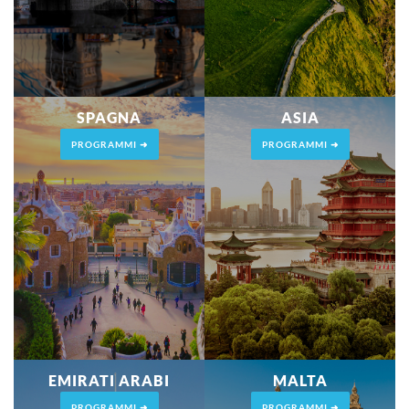
SPAGNA
ASIA
PROGRAMMI ➜
PROGRAMMI ➜
EMIRATI ARABI
MALTA
PROGRAMMI ➜
PROGRAMMI ➜