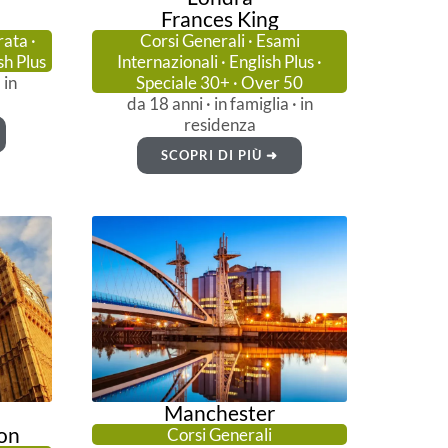
Frances King
rata ·
Corsi Generali · Esami
sh Plus
Internazionali · English Plus ·
 in
Speciale 30+ · Over 50
da 18 anni · in famiglia · in
residenza
SCOPRI DI PIÙ ➜
Manchester
don
Corsi Generali