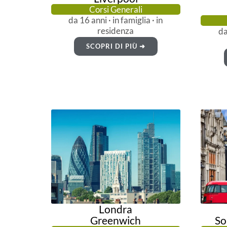
Corsi Generali
da 16 anni · in famiglia · in
residenza
da
SCOPRI DI PIÙ ➜
Londra
Greenwich
So