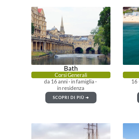
Bath
Corsi Generali
da 16 anni · in famiglia ·
16 
in residenza
SCOPRI DI PIÙ ➜