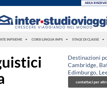
AREA RISERVA
TATE INPSIEME
CORSI LINGUA INPS
STAGE DI CLASSE
uistici
Destinazioni po
Cambridge, Ba
Edimburgo, Lee
a
contattaci per alt