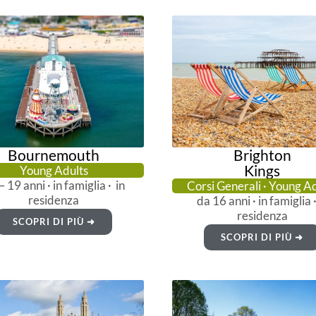
Bournemouth
Brighton
Kings
Young Adults
– 19 anni · in famiglia · in
Corsi Generali · Young A
residenza
da 16 anni · in famiglia ·
residenza
SCOPRI DI PIÙ ➜
SCOPRI DI PIÙ ➜