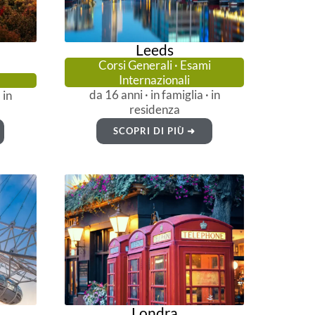
Leeds
Corsi Generali · Esami
Internazionali
da 16 anni · in famiglia · in
 in
residenza
SCOPRI DI PIÙ ➜
Londra