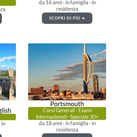
da 16 anni · in famiglia · in
residenza
nza
SCOPRI DI PIÙ ➜
Portsmouth
lish
Corsi Generali · Esami
Internazionali · Speciale 30+
da 18 anni · in famiglia · in
 in
residenza