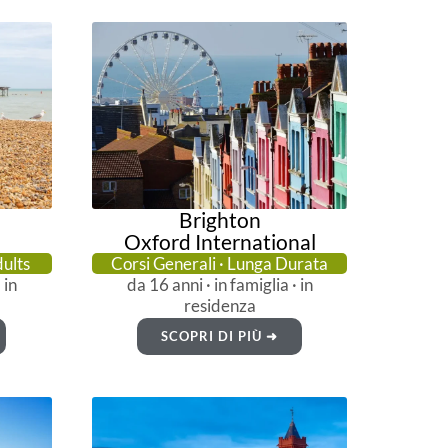
Brighton
Oxford International
dults
Corsi Generali · Lunga Durata
 in
da 16 anni · in famiglia · in
residenza
SCOPRI DI PIÙ ➜