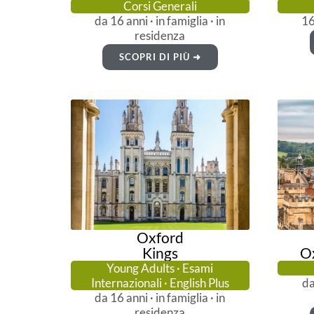
Corsi Generali
da 16 anni · in famiglia · in
16
residenza
SCOPRI DI PIÙ ➜
Oxford
Kings
Ox
Young Adults · Esami
Internazionali · English Plus
da
da 16 anni · in famiglia · in
residenza