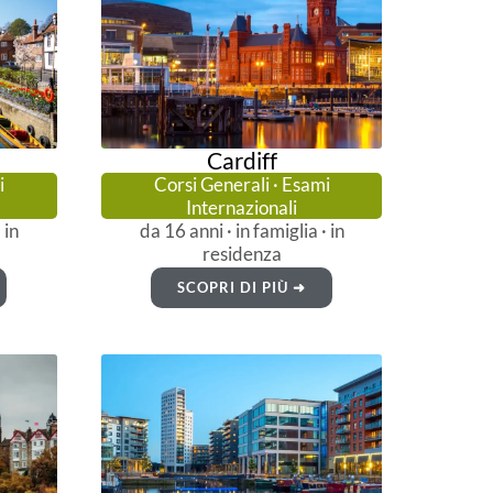
Cardiff
i
Corsi Generali · Esami
Internazionali
 in
da 16 anni · in famiglia · in
residenza
SCOPRI DI PIÙ ➜