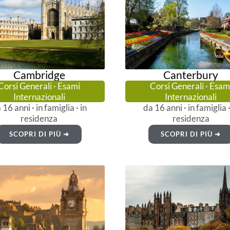
Cambridge
Canterbury
Corsi Generali · Esami
Corsi Generali · Esam
Internazionali
Internazionali
 16 anni · in famiglia · in
da 16 anni · in famiglia ·
residenza
residenza
SCOPRI DI PIÙ ➜
SCOPRI DI PIÙ ➜