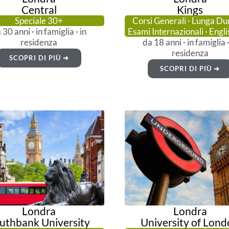
Central
Kings
Speciale 30+
Corsi Generali · Lunga Du
 30 anni · in famiglia · in
Esami Internazionali · Engli
residenza
da 18 anni · in famiglia ·
residenza
SCOPRI DI PIÙ ➜
SCOPRI DI PIÙ ➜
Londra
Londra
uthbank University
University of Lon