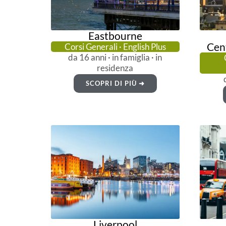
Eastbourne
Cent
Corsi Generali · English Plus
da 16 anni · in famiglia · in
residenza
SCOPRI DI PIÙ ➜
Liverpool