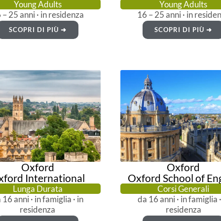
Young Adults
Young Adults
 – 25 anni · in residenza
16 – 25 anni · in reside
SCOPRI DI PIÙ ➜
SCOPRI DI PIÙ ➜
Oxford
Oxford
ford International
Oxford School of Eng
Lunga Durata
Corsi Generali
 16 anni · in famiglia · in
da 16 anni · in famiglia ·
residenza
residenza