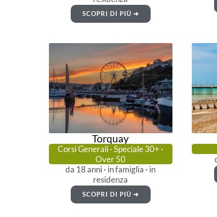
SCOPRI DI PIÙ ➜
Torquay
Corsi Generali · Speciale 30+ ·
Over 50
da 18 anni · in famiglia · in
residenza
SCOPRI DI PIÙ ➜