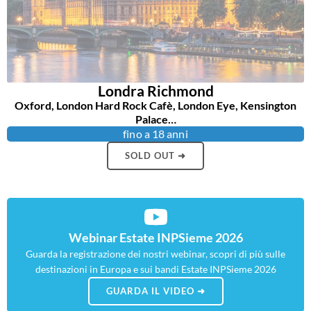
Londra Richmond
Oxford, London Hard Rock Cafè, London Eye, Kensington
Palace…
fino a 18 anni
SOLD OUT ➜
Webinar Estate INPSieme 2026
Guarda la registrazione dei nostri webinar, scopri di più sulle
destinazioni in Europa e sui bandi Estate INPSieme 2026
GUARDA IL VIDEO ➜