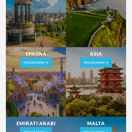
SPAGNA
ASIA
PROGRAMMI ➜
PROGRAMMI ➜
EMIRATI ARABI
MALTA