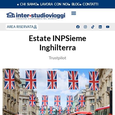
● CHI SIAMO
● LAVORA CON NOI
● BLOG
● CONTATTI
VACANZE STUDIO
ANNO SCOLASTICO ALL’ESTERO
ESTATE INPSIEME
CORSI LINGUA INPS
STAGE DI CLASSE
INDEPENDENT PROGRAM
SOGGIORNI LINGUISTICI
AREA RISERVATA
Estate INPSieme
Inghilterra
Trustpilot