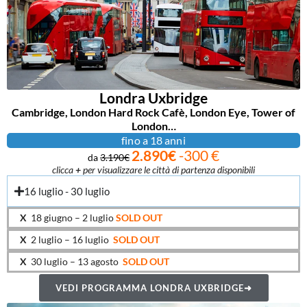
Londra Uxbridge
Cambridge, London Hard Rock Cafè, London Eye, Tower of
London…
fino a 18 anni
2.890€
-300 €
da
3.190€
clicca
+
per visualizzare le città di partenza disponibili
16 luglio - 30 luglio
X
18 giugno – 2 luglio
SOLD OUT
X
2 luglio – 16 luglio
SOLD OUT
X
30 luglio – 13 agosto
SOLD OUT
VEDI PROGRAMMA LONDRA UXBRIDGE➜