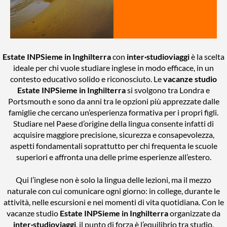
Estate INPSieme in Inghilterra
con
inter
·studioviaggi
è la scelta
ideale per chi vuole studiare inglese in modo efficace, in un
contesto educativo solido e riconosciuto. Le
vacanze studio
Estate INPSieme in Inghilterra
si svolgono tra Londra e
Portsmouth e sono da anni tra le opzioni più apprezzate dalle
famiglie che cercano un’esperienza formativa per i propri figli.
Studiare nel Paese d’origine della lingua consente infatti di
acquisire maggiore precisione, sicurezza e consapevolezza,
aspetti fondamentali soprattutto per chi frequenta le scuole
superiori e affronta una delle prime esperienze all’estero.
Qui l’inglese non è solo la lingua delle lezioni, ma il mezzo
naturale con cui comunicare ogni giorno: in college, durante le
attività, nelle escursioni e nei momenti di vita quotidiana. Con le
vacanze studio
Estate INPSieme in Inghilterra
organizzate da
inter
·studioviaggi
, il punto di forza è l’equilibrio tra studio,