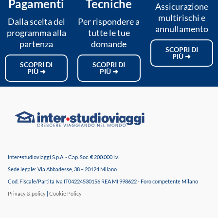
Pagamenti
Tecniche
Assicurazione
multirischi e
Dalla scelta del
Per rispondere a
annullamento
programma alla
tutte le tue
partenza
domande
SCOPRI DI
PIÙ ➜
SCOPRI DI
SCOPRI DI
PIÙ ➜
PIÙ ➜
Inter•studioviaggi S.p.A. - Cap. Soc. € 200.000 i.v.
Sede legale: Via Abbadesse, 38 – 20124 Milano
Cod. Fiscale/Partita Iva IT04224530156 REA MI 998622 - Foro competente Milano
Privacy & policy
|
Cookie Policy