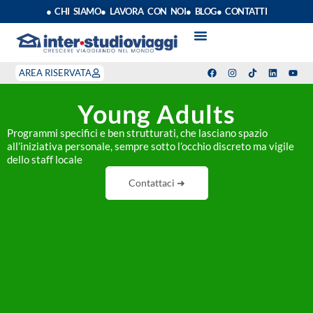
● CHI SIAMO
● LAVORA CON NOI
● BLOG
● CONTATTI
VACANZE STUDIO
ANNO SCOLASTICO ALL’ESTERO
ESTATE INPSIEME
CORSI LINGUA INPS
STAGE DI CLASSE
INDEPENDENT PROGRAM
SOGGIORNI LINGUISTICI
AREA RISERVATA
Young Adults
Programmi specifici e ben strutturati, che lasciano spazio
all’iniziativa personale, sempre sotto l’occhio discreto ma vigile
dello staff locale
Contattaci ➜