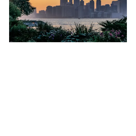
Toronto
Corsi Generali · Young Adults · Lunga Durata · Esami
Internazionali · Speciale 30+
da 16 anni · in famiglia · in residenza
SCOPRI DI PIÙ ➜