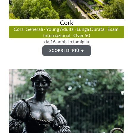
Cork
Corsi Generali · Young Adults · Lunga Durata · Esami
Internazional · Over 50
da 16 anni · in famiglia
SCOPRI DI PIÙ ➜