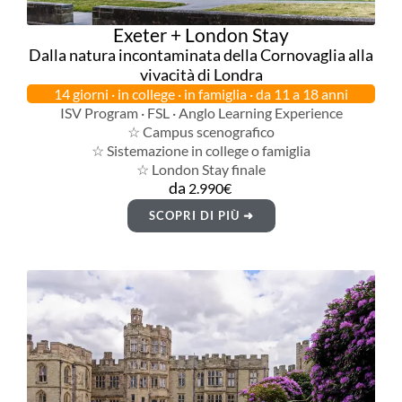
Exeter + London Stay
Dalla natura incontaminata della Cornovaglia alla
vivacità di Londra
14 giorni · in college · in famiglia · da 11 a 18 anni
ISV Program · FSL · Anglo Learning Experience
☆ Campus scenografico
☆ Sistemazione in college o famiglia
☆ London Stay finale
da
2.990€
SCOPRI DI PIÙ ➜