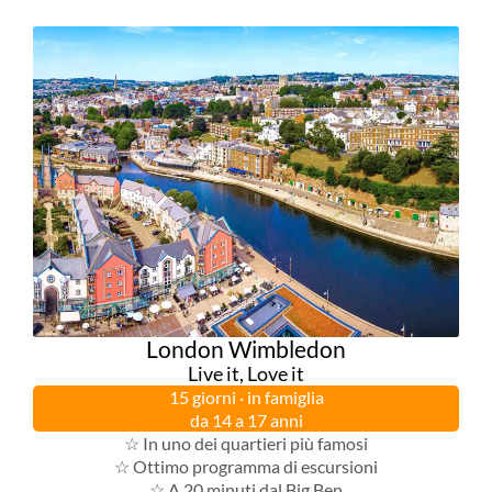
London Wimbledon
Live it, Love it
15 giorni · in famiglia
da 14 a 17 anni
☆ In uno dei quartieri più famosi
☆ Ottimo programma di escursioni
☆ A 20 minuti dal Big Ben