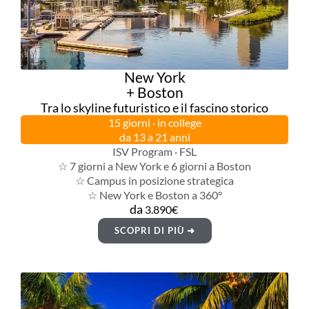
New York
+ Boston
Tra lo skyline futuristico e il fascino storico
15 giorni · in college
da 13 a 21 anni
ISV Program · FSL
☆ 7 giorni a New York e 6 giorni a Boston
☆ Campus in posizione strategica
☆ New York e Boston a 360°
da
3.890€
SCOPRI DI PIÙ ➜