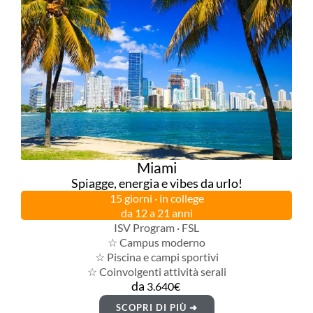
Miami
Spiagge, energia e vibes da urlo!
15 giorni · in college
da 12 a 21 anni
ISV Program · FSL
☆ Campus moderno
☆ Piscina e campi sportivi
☆ Coinvolgenti attività serali
da
3.640€
SCOPRI DI PIÙ ➜