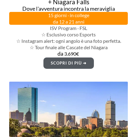
+ Niagara Falls
Dove l'avventura incontra la meraviglia
15 giorni · in college
da 12 a 21 anni
ISV Program · FSL
☆ Esclusivo corso Esports
☆ Instagram alert: ogni angolo è una foto perfetta.
☆ Tour finale alle Cascate del Niagara
da
3.690€
SCOPRI DI PIÙ ➜