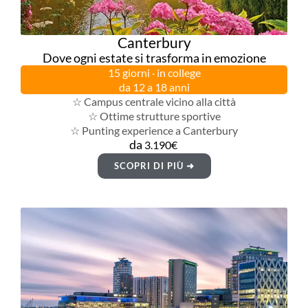
Canterbury
Dove ogni estate si trasforma in emozione
15 giorni · in college
da 12 a 18 anni
☆ Campus centrale vicino alla città
☆ Ottime strutture sportive
☆ Punting experience a Canterbury
da
3.190€
SCOPRI DI PIÙ ➜