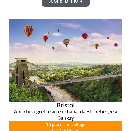
SCOPRI DI PIÙ ➜
Bristol
Antichi segreti e arte urbana: da Stonehenge a
Banksy
15 giorni · in college
da 11 a 18 anni