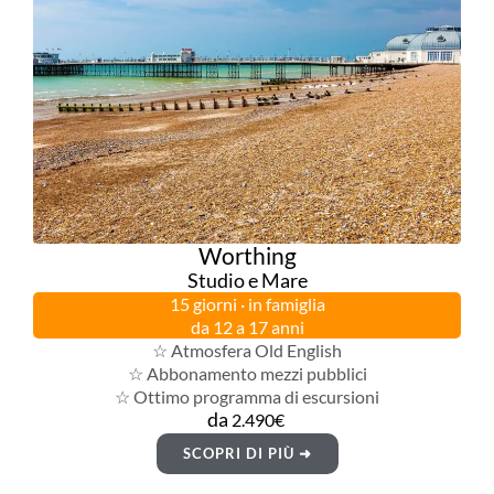
Worthing
Studio e Mare
15 giorni · in famiglia
da 12 a 17 anni
☆ Atmosfera Old English
☆ Abbonamento mezzi pubblici
☆ Ottimo programma di escursioni
da
2.490€
SCOPRI DI PIÙ ➜