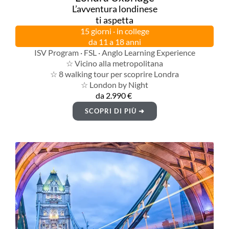
L’avventura londinese
ti aspetta
15 giorni · in college
da 11 a 18 anni
ISV Program · FSL · Anglo Learning Experience
☆ Vicino alla metropolitana
☆ 8 walking tour per scoprire Londra
☆ London by Night
da 2.990 €
SCOPRI DI PIÙ ➜