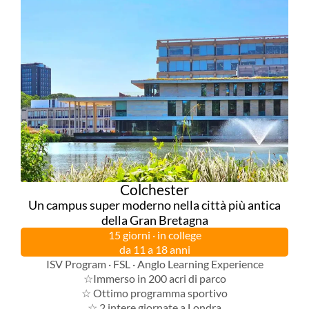
Colchester
Un campus super moderno nella città più antica
della Gran Bretagna
15 giorni · in college
da 11 a 18 anni
ISV Program · FSL · Anglo Learning Experience
☆Immerso in 200 acri di parco
☆ Ottimo programma sportivo
☆ 2 intere giornate a Londra