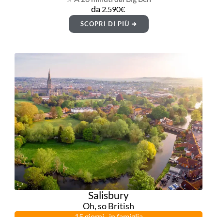
da
2.590€
SCOPRI DI PIÙ ➜
Salisbury
Oh, so British
15 giorni · in famiglia