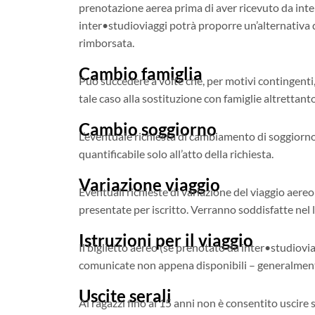
prenotazione aerea prima di aver ricevuto da inte
inter•studioviaggi potrà proporre un’alternativa d
rimborsata.
Cambio famiglia
Può succedere a volte che, per motivi contingenti,
tale caso alla sostituzione con famiglie altrettanto
Cambio soggiorno
L’eventuale richiesta di cambiamento di soggiorno
quantificabile solo all’atto della richiesta.
Variazione viaggio
Eventuali richieste di variazione del viaggio ae
presentate per iscritto. Verranno soddisfatte nel l
Istruzioni per il viaggio
Il biglietto aereo (se prenotato da inter•studiovia
comunicate non appena disponibili – generalmente
Uscite serali
Ai ragazzi fino ai 15 anni non è consentito uscire