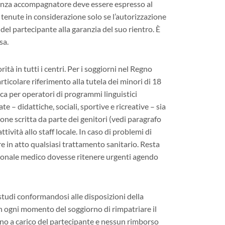
e senza accompagnatore deve essere espresso al
tenute in considerazione solo se l’autorizzazione
a del partecipante alla garanzia del suo rientro. È
sa.
à in tutti i centri. Per i soggiorni nel Regno
rticolare riferimento alla tutela dei minori di 18
ca per operatori di programmi linguistici
te – didattiche, sociali, sportive e ricreative – sia
ione scritta da parte dei genitori (vedi paragrafo
tività allo staff locale. In caso di problemi di
re in atto qualsiasi trattamento sanitario. Resta
personale medico dovesse ritenere urgenti agendo
-studi conformandosi alle disposizioni della
in ogni momento del soggiorno di rimpatriare il
ranno a carico del partecipante e nessun rimborso