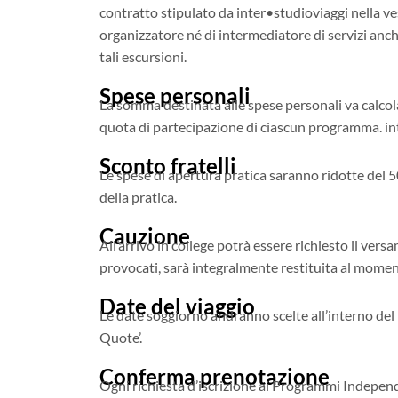
contratto stipulato da inter•studioviaggi nella ve
organizzatore né di intermediatore di servizi anche
tali escursioni.
Spese personali
La somma destinata alle spese personali va calcol
quota di partecipazione di ciascun programma. int
Sconto fratelli
Le spese di apertura pratica saranno ridotte del 5
della pratica.
Cauzione
All’arrivo in college potrà essere richiesto il ve
provocati, sarà integralmente restituita al momen
Date del viaggio
Le date soggiorno andranno scelte all’interno del 
Quote’.
Conferma prenotazione
Ogni richiesta d’iscrizione ai Programmi Independ