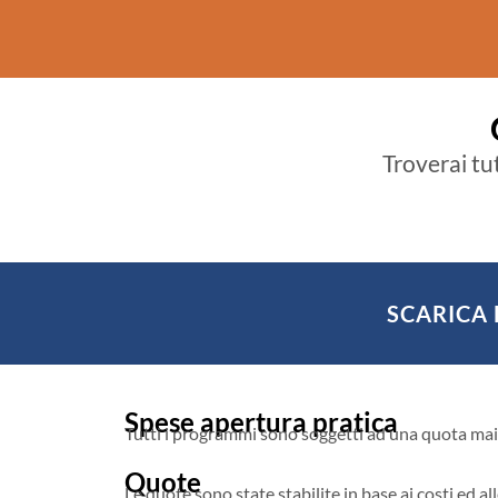
Troverai tut
SCARICA 
Spese apertura pratica
Tutti i programmi sono soggetti ad una quota mai 
Quote
Le quote sono state stabilite in base ai costi ed a