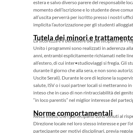
estera e salvo diverso parere del responsabile loc
momento dell’iscrizione e lo studente deve comunq
all’uscita perverrà per iscritto presso i nostri uffi
implicita l’autorizzazione per gli studenti alloggi
Tutela dei minori e trattament
La sicurezza e il benessere dei partecipanti ai Pr
Unito i programmi sono realizzati in aderenza alla 
anni, entrambi esplicitamente richiamati nelle lin
all’estero, di cui inter•studioviaggi si fregia. Gli 
durante il giorno che alla sera, e non sono autoriz
Uscite Serali). Durante le ore di lezione la supervi
salute, ISV o i suoi partner locali si metteranno i
inteso che in caso di non rintracciabilità dei gen
“in loco parentis” nel miglior interesse del partec
Norme comportamentali
Resta inteso che i partecipanti sono tenuti al risp
Direzione locale nel loro stesso interesse e per l
partecipante per motivi disciplinari, previa regola