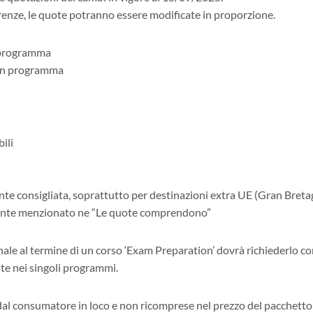
erenze, le quote potranno essere modificate in proporzione.
a, programma
scun programma
ili
ente consigliata, soprattutto per destinazioni extra UE (Gran Bret
mente menzionato ne “Le quote comprendono”
ale al termine di un corso ‘Exam Preparation’ dovrà richiederlo con
ste nei singoli programmi.
e dal consumatore in loco e non ricomprese nel prezzo del pacchetto 