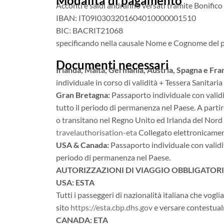
Modalità di pagamento
Acconti e saldi andranno versati tramite Bonifico 
IBAN: IT09I0303201604010000001510
BIC: BACRIT21068
specificando nella causale Nome e Cognome del p
Documenti necessari
Irlanda, Malta, Germania, Austria, Spagna e Fra
individuale in corso di validità + Tessera Sanitaria
Gran Bretagna:
Passaporto individuale con validi
tutto il periodo di permanenza nel Paese. A partire
o transitano nel Regno Unito ed Irlanda del Nord 
travelauthorisation-eta
Collegato elettronicamente
USA & Canada:
Passaporto individuale con validit
periodo di permanenza nel Paese.
AUTORIZZAZIONI DI VIAGGIO OBBLIGATORI
USA: ESTA
Tutti i passeggeri di nazionalità italiana che vogl
sito
https://esta.cbp.dhs.gov
e versare contestual
CANADA: ETA