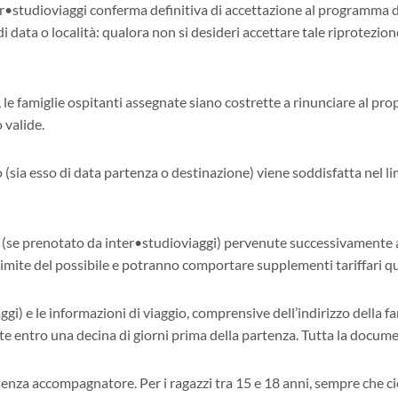
r•studioviaggi conferma definitiva di accettazione al programma d
i data o località: qualora non si desideri accettare tale riprotezio
 le famiglie ospitanti assegnate siano costrette a rinunciare al p
 valide.
 (sia esso di data partenza o destinazione) viene soddisfatta nel l
reo (se prenotato da inter•studioviaggi) pervenute successivament
imite del possibile e potranno comportare supplementi tariffari quant
ggi) e le informazioni di viaggio, comprensive dell’indirizzo della 
 entro una decina di giorni prima della partenza. Tutta la docume
 senza accompagnatore. Per i ragazzi tra 15 e 18 anni, sempre che c