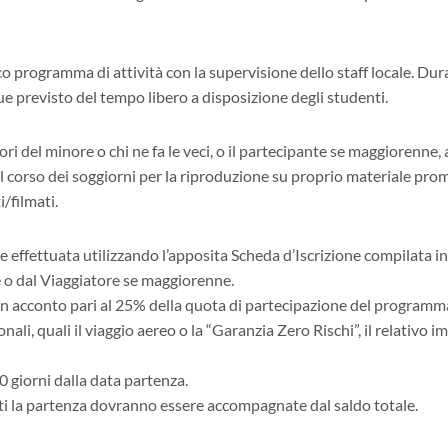
ogramma di attività con la supervisione dello staff locale. Durante 
nque previsto del tempo libero a disposizione degli studenti.
ri del minore o chi ne fa le veci, o il partecipante se maggiorenne,
l corso dei soggiorni per la riproduzione su proprio materiale prom
/filmati.
 effettuata utilizzando l’apposita Scheda d’Iscrizione compilata i
e o dal Viaggiatore se maggiorenne.
n acconto pari al 25% della quota di partecipazione del programma 
onali, quali il viaggio aereo o la “Garanzia Zero Rischi”, il relativo 
40 giorni dalla data partenza.
ti la partenza dovranno essere accompagnate dal saldo totale.