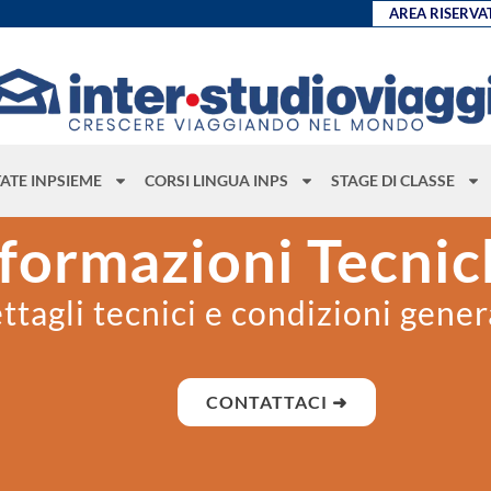
AREA RISERVA
TATE INPSIEME
CORSI LINGUA INPS
STAGE DI CLASSE
formazioni Tecni
ttagli tecnici e condizioni gener
CONTATTACI ➜