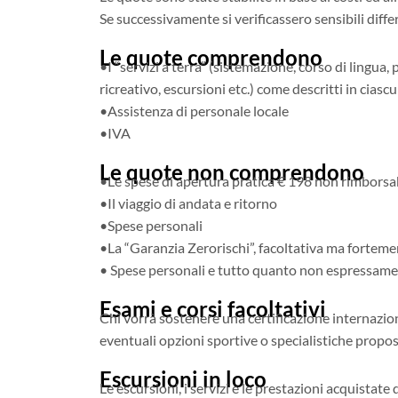
Se successivamente si verificassero sensibili diff
Le quote comprendono
•I “servizi a terra” (sistemazione, corso di lingu
ricreativo, escursioni etc.) come descritti in cia
•Assistenza di personale locale
•IVA
Le quote non comprendono
•Le spese di apertura pratica € 198 non rimborsab
•Il viaggio di andata e ritorno
•Spese personali
•La “Garanzia Zerorischi”, facoltativa ma fortem
• Spese personali e tutto quanto non espressa
Esami e corsi facoltativi
Chi vorrà sostenere una certificazione internazion
eventuali opzioni sportive o specialistiche propo
Escursioni in loco
Le escursioni, i servizi e le prestazioni acquistat