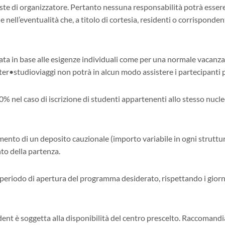
ste di organizzatore. Pertanto nessuna responsabilità potrà essere 
 nell’eventualità che, a titolo di cortesia, residenti o corrisponde
ata in base alle esigenze individuali come per una normale vacanz
er•studioviaggi non potrà in alcun modo assistere i partecipanti pe
0% nel caso di iscrizione di studenti appartenenti allo stesso nucle
rsamento di un deposito cauzionale (importo variabile in ogni strutt
to della partenza.
periodo di apertura del programma desiderato, rispettando i giorni 
ent è soggetta alla disponibilità del centro prescelto. Raccomand