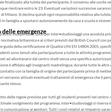
ale finalizzato alla tutela del partecipante, il consenso alle uscit
ue rientrare entro le 23. Eventuali variazioni successive saranno 
ci di Milano. Si declina quindi ogni responsabilità relativa alla tutel
ati in famiglia a spostarsi autonomamente da casa a scuola e vicever
o delle emergenze
ogrammi Independent sono per inter•studioviaggi una assoluta priorit
normativa britannica e ai criteri previsti dal British Council con pa
ee guida della certificazione di Qualità UNI EN 14804:2005, specifi
studenti sono tenuti alla partecipazione a tutte le attività programma
zati ad allontanarsi dal centro studi senza una specifica autorizzaz
sione è affidata agli insegnanti madrelingua; durante tutte le altre at
n contatto con la famiglia di origine del partecipante prima di mette
itori verranno attivati eventuali trattamenti di emergenza che il 
ipante stesso.
etto delle regole previste per tutti gli studenti presenti nel centro
’ottimale svolgimento del programma. inter•studioviaggi si riserva 
re comunicazione ai genitori. Tutti i costi relativi al rimpatrio sa