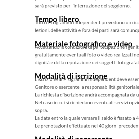
sarà previsto per l’interruzione del soggiorno.
Tempo libero
Tutti i Programmi Independent prevedono un ricco pr
lezioni, delle attività e l’ora dei pasti sarà comu
Materiale fotografico e video
Accettando le condizioni di partecipazione i genito
gratuitamente eventuali foto o video realizzati ne
dignità e della reputazione dei soggetti fotografati
Modalità di iscrizione
L’iscrizione ai Programmi Independent deve essere
Genitore o esercente la responsabilità genitorial
La richiesta d’iscrizione andrà accompagnata da u
Nel caso in cui si richiedano eventuali servizi opzi
sopra.
La data entro la quale versare il saldo è fissato a 
Le prenotazioni effettuate nei 40 giorni preceden