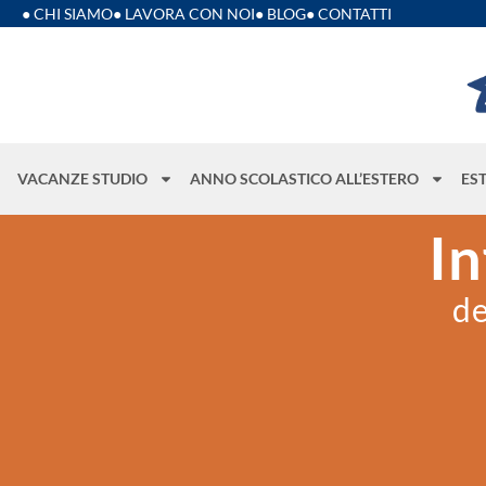
● CHI SIAMO
● LAVORA CON NOI
● BLOG
● CONTATTI
VACANZE STUDIO
ANNO SCOLASTICO ALL’ESTERO
ES
In
de