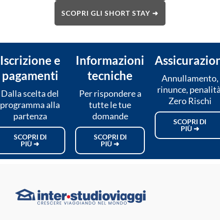
SCOPRI GLI SHORT STAY ➜
Iscrizione e
Informazioni
Assicurazio
pagamenti
tecniche
Annullamento,
rinunce, penalità
Dalla scelta del
Per rispondere a
Zero Rischi
programma alla
tutte le tue
partenza
domande
SCOPRI DI
PIÙ ➜
SCOPRI DI
SCOPRI DI
PIÙ ➜
PIÙ ➜