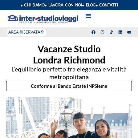
● CHI SIAMO
● LAVORA CON NOI
● BLOG
● CONTATTI
VACANZE STUDIO
ANNO SCOLASTICO ALL’ESTERO
ESTATE INPSIEME
CORSI LINGUA INPS
STAGE DI CLASSE
INDEPENDENT PROGRAM
SOGGIORNI LINGUISTICI
AREA RISERVATA
Vacanze Studio
Londra Richmond
L’equilibrio perfetto tra eleganza e vitalità
metropolitana
Conforme al Bando Estate INPSieme