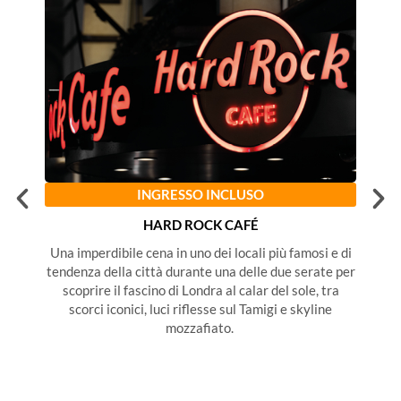
INGRESSO INCLUSO
HARD ROCK CAFÉ
Una imperdibile cena in uno dei locali più famosi e di
Si 
tendenza della città durante una delle due serate per
H
scoprire il fascino di Londra al calar del sole, tra
Abb
scorci iconici, luci riflesse sul Tamigi e skyline
pano
mozzafiato.
Gar