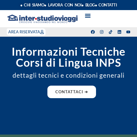
● CHI SIAMO
● LAVORA CON NOI
● BLOG
● CONTATTI
VACANZE STUDIO
ANNO SCOLASTICO ALL’ESTERO
ESTATE INPSIEME
CORSI LINGUA INPS
STAGE DI CLASSE
INDEPENDENT PROGRAM
SOGGIORNI LINGUISTICI
AREA RISERVATA
Informazioni Tecniche
Corsi di Lingua INPS
dettagli tecnici e condizioni generali
CONTATTACI ➜