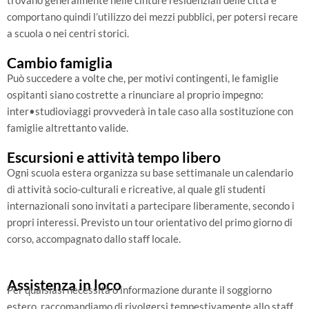
trovano generalmente nelle cinture residenziali delle città e
comportano quindi l’utilizzo dei mezzi pubblici, per potersi recare
a scuola o nei centri storici.
Cambio famiglia
Può succedere a volte che, per motivi contingenti, le famiglie
ospitanti siano costrette a rinunciare al proprio impegno:
inter•studioviaggi provvederà in tale caso alla sostituzione con
famiglie altrettanto valide.
Escursioni e attività tempo libero
Ogni scuola estera organizza su base settimanale un calendario
di attività socio-culturali e ricreative, al quale gli studenti
internazionali sono invitati a partecipare liberamente, secondo i
propri interessi. Previsto un tour orientativo del primo giorno di
corso, accompagnato dallo staff locale.
Assistenza in loco
Per qualsiasi necessità o informazione durante il soggiorno
estero, raccomandiamo di rivolgersi tempestivamente allo staff