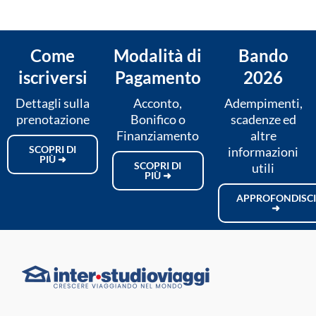
Come
Modalità di
Bando
iscriversi
Pagamento
2026
Dettagli sulla
Acconto,
Adempimenti,
prenotazione
Bonifico o
scadenze ed
Finanziamento
altre
SCOPRI DI
informazioni
PIÙ ➜
SCOPRI DI
utili
PIÙ ➜
APPROFONDISCI
➜