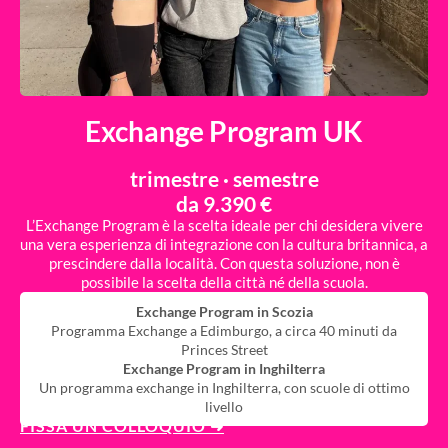
Exchange Program UK
trimestre · semestre
da 9.390 €
L’Exchange Program è la scelta ideale per chi desidera vivere
una vera esperienza di integrazione con la cultura britannica, a
prescindere dalla località. Con questa soluzione, non è
possibile la scelta della città né della scuola.
Exchange Program in Scozia
Programma Exchange a Edimburgo, a circa 40 minuti da
Princes Street
Exchange Program in Inghilterra
Un programma exchange in Inghilterra, con scuole di ottimo
livello
FISSA UN COLLOQUIO ➜