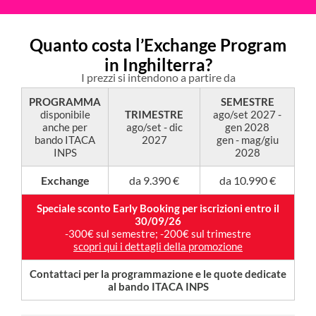
Quanto costa l’Exchange Program
in Inghilterra?
I prezzi si intendono a partire da
PROGRAMMA
SEMESTRE
disponibile
TRIMESTRE
ago/set 2027 -
anche per
ago/set - dic
gen 2028
bando ITACA
2027
gen - mag/giu
INPS
2028
Exchange
da 9.390 €
da 10.990 €
Speciale sconto Early Booking per iscrizioni entro il
30/09/26
-300€ sul semestre; -200€ sul trimestre
scopri qui i dettagli della promozione
Contattaci per la programmazione e le quote dedicate
al bando ITACA INPS