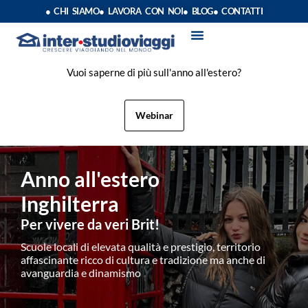
● CHI SIAMO
● LAVORA CON NOI
● BLOG
● CONTATTI
VACANZE STUDIO
ANNO SCOLASTICO ALL’ESTERO
ESTATE INPSIEME
CORSI LINGUA INPS
STAGE DI CLASSE
INDEPENDENT PROGRAM
SOGGIORNI LINGUISTICI
Vuoi saperne di più sull'anno all'estero?
Webinar
Anno all'estero
Inghilterra
Per vivere da veri Brit!
Scuole locali di elevata qualità e prestigio, territorio
affascinante ricco di cultura e tradizione ma anche di
avanguardia e dinamismo