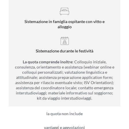
Sistemazione in famiglia ospitante con vitto e
alloggio
Sistemazione durante le festività
La quota comprende inoltre:
Colloquio iniziale,
consulenza, orientamento e assistenza (webinar online e
colloqui personalizzati; valutazione linguistica e
attitudinale; assistenza preparazione application form;
assistenza per rilascio eventuale visto; ISV Orientation);
assistenza del coordinatore locale; contatto emergenza
interstudioviaggi; materiale informativo sul soggiorno;
kit da viaggio interstudioviaggi.
la quota non include
vantaggi e agevolazioni