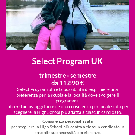
Select Program UK
trimestre · semestre
da 11.890 €
Select Program offre la possibilità di esprimere una
preferenza per la scuola e la località dove svolgere il
programma.
inter•studioviaggi fornisce una consulenza personalizzata per
scegliere la High School più adatta a ciascun candidato.
Consulenza personalizzata
per scegliere la High School più adatta a ciascun candidato in
base alle sue necessità e preferenze.