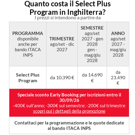
Quanto costa il Select Plus
Program in Inghilterra?
I prezzi si intendono a partire da
SEMESTRE
PROGRAMMA
ago/set
ANNO
disponibile
TRIMESTRE
2027 - gen
ago/set
anche per
ago/set - dic
2028
2027 -
bando ITACA
2027
gen -
mag/giu
INPS
mag/giu
2028
2028
da
Select Plus
da 14.690
da 10.390 €
23.490
Program
€
€
Speciale sconto Early Booking per iscrizioni entro il
30/09/26
-400€ sull'anno; -300€ sul semestre; -200€ sul trimestre
scopri qui i dettagli della promozione
Contattaci per la programmazione e le quote dedicate
al bando ITACA INPS