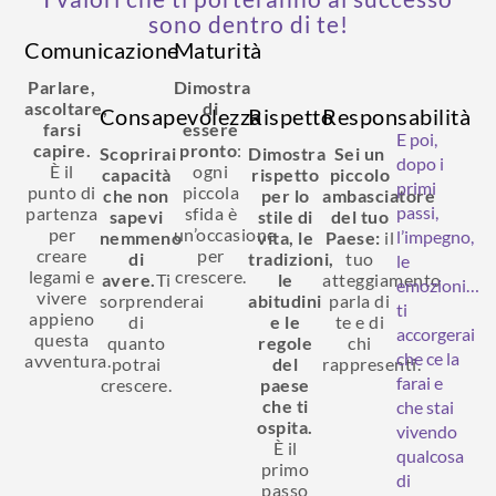
sono dentro di te!
Comunicazione
Maturità
Parlare,
Dimostra
ascoltare,
di
Consapevolezza
Rispetto
Responsabilità
farsi
essere
E poi,
capire.
pronto
:
Scoprirai
Dimostra
Sei un
dopo i
È il
ogni
capacità
rispetto
piccolo
primi
punto di
piccola
che non
per lo
ambasciatore
passi,
partenza
sfida è
sapevi
stile di
del tuo
per
un’occasione
l’impegno,
nemmeno
vita, le
Paese:
il
creare
per
di
tradizioni,
tuo
le
legami e
crescere.
avere.
Ti
le
atteggiamento
emozioni…
vivere
sorprenderai
abitudini
parla di
ti
appieno
di
e le
te e di
accorgerai
questa
quanto
regole
chi
che ce la
avventura.
potrai
del
rappresenti.
farai e
crescere.
paese
che ti
che stai
ospita.
vivendo
È il
qualcosa
primo
di
passo