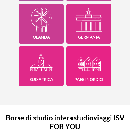
OLANDA
GERMANIA
SUD AFRICA
PAESI NORDICI
Borse di studio inter•studioviaggi ISV
FOR YOU