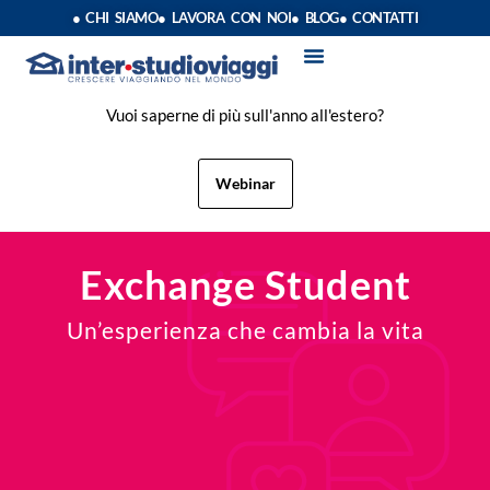
● CHI SIAMO
● LAVORA CON NOI
● BLOG
● CONTATTI
VACANZE STUDIO
ANNO SCOLASTICO ALL’ESTERO
ESTATE INPSIEME
CORSI LINGUA INPS
STAGE DI CLASSE
INDEPENDENT PROGRAM
SOGGIORNI LINGUISTICI
Vuoi saperne di più sull'anno all'estero?
Webinar
Exchange Student
Un’esperienza che cambia la vita