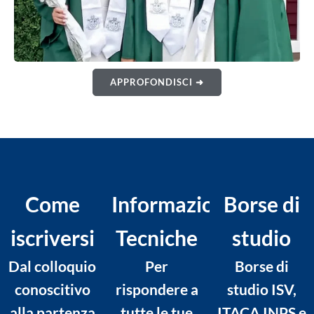
APPROFONDISCI ➜
Come
Informazioni
Borse di
iscriversi
Tecniche
studio
Dal colloquio
Per
Borse di
conoscitivo
rispondere a
studio ISV,
alla partenza
tutte le tue
ITACA INPS e