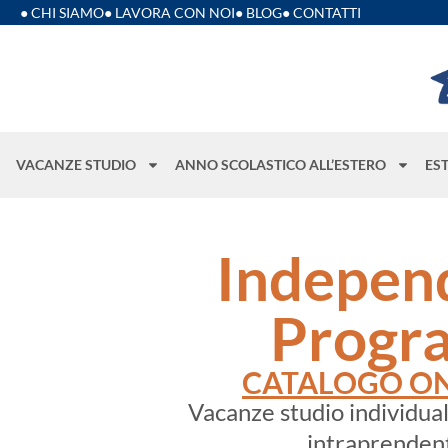
● CHI SIAMO
● LAVORA CON NOI
● BLOG
● CONTATTI
VACANZE STUDIO
ANNO SCOLASTICO ALL’ESTERO
ES
Indepen
Progr
CATALOGO ON
Vacanze studio individual
intraprendent