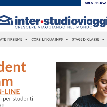
AREA RISERVA
TATE INPSIEME
CORSI LINGUA INPS
STAGE DI CLASSE
dent
am
-LINE
i per studenti
i!