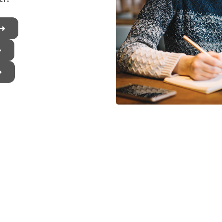
 ➜
➜
➜