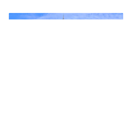
Cork
Summer Classic · Summer Plus · Summer Academy
English & STEAM
11 – 17 anni · in famiglia / residenza
SCOPRI DI PIÙ ➜