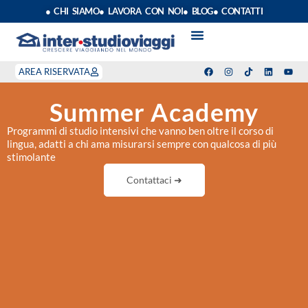
● CHI SIAMO
● LAVORA CON NOI
● BLOG
● CONTATTI
VACANZE STUDIO
ANNO SCOLASTICO ALL’ESTERO
ESTATE INPSIEME
CORSI LINGUA INPS
STAGE DI CLASSE
INDEPENDENT PROGRAM
SOGGIORNI LINGUISTICI
AREA RISERVATA
Summer Academy
Programmi di studio intensivi che vanno ben oltre il corso di
lingua, adatti a chi ama misurarsi sempre con qualcosa di più
stimolante
Contattaci ➜