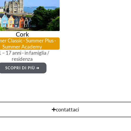
Cork
r Classic · Summer Plus ·
Summer Academy
 – 17 anni · in famiglia /
residenza
SCOPRI DI PIÙ ➜
contattaci