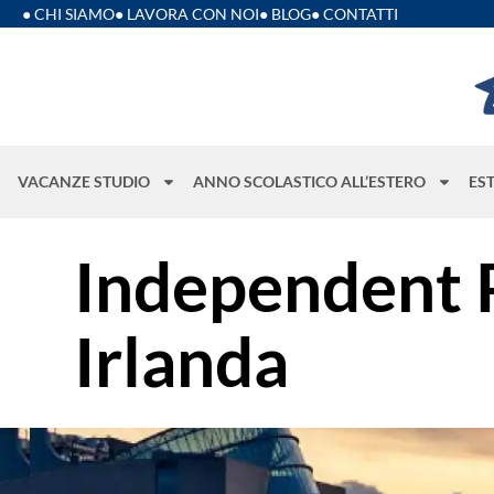
● CHI SIAMO
● LAVORA CON NOI
● BLOG
● CONTATTI
VACANZE STUDIO
ANNO SCOLASTICO ALL’ESTERO
ES
Independent
Irlanda