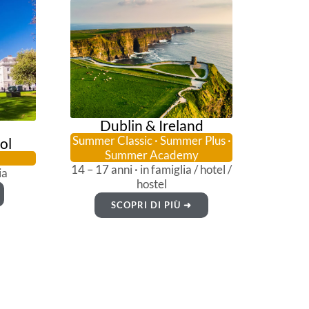
Dublin & Ireland
Summer Classic · Summer Plus ·
ol
Summer Academy
14 – 17 anni · in famiglia / hotel /
ia
hostel
SCOPRI DI PIÙ ➜