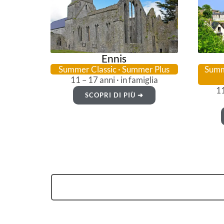
Ennis
Summer Classic · Summer Plus
Summe
11 – 17 anni · in famiglia
11
SCOPRI DI PIÙ ➜