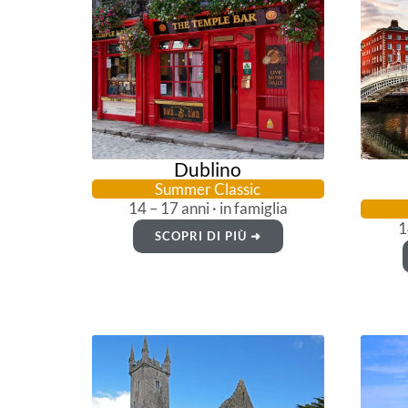
Dublino
Summer Classic
14 – 17 anni · in famiglia
1
SCOPRI DI PIÙ ➜