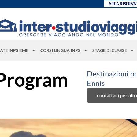
AREA RISERVA
TATE INPSIEME
CORSI LINGUA INPS
STAGE DI CLASSE
 Program
Destinazioni po
Ennis
contattaci per alt