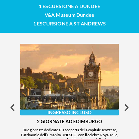
1 ESCURSIONE A DUNDEE
V&A Museum Dundee
1 ESCURSIONE A ST ANDREWS
INGRESSO INCLUSO
2 GIORNATE AD EDIMBURGO
S
Due giornate dedicate alla scoperta della capitale scozzese,
Patrimonio dell’Umanità UNESCO, con il celebre Royal Mile,
Un’es