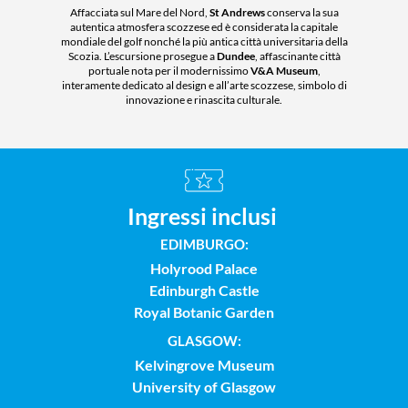
Affacciata sul Mare del Nord,
St Andrews
conserva la sua
Visita d
autentica atmosfera scozzese ed è considerata la capitale
condu
mondiale del golf nonché la più antica città universitaria della
maestoso
Scozia. L’escursione prosegue a
Dundee
, affascinante città
storica
portuale nota per il modernissimo
V&A Museum
,
ragaz
interamente dedicato al design e all’arte scozzese, simbolo di
es
innovazione e rinascita culturale.
Ingressi inclusi
EDIMBURGO:
Holyrood Palace
Edinburgh Castle
Royal Botanic Garden
GLASGOW:
Kelvingrove Museum
University of Glasgow