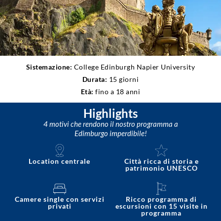
Sistemazione:
College Edinburgh Napier University
Durata:
15 giorni
Età:
fino a 18 anni
Highlights
4 motivi che rendono il nostro programma a
Edimburgo imperdibile!
Location centrale
Città ricca di storia e
patrimonio UNESCO
Camere single con servizi
Ricco programma di
privati
escursioni con 15 visite in
programma