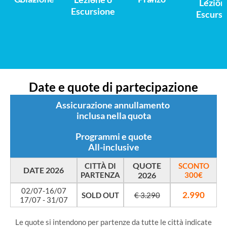
Lezion
Escursione
Escursi
Date e quote di partecipazione
Assicurazione annullamento
inclusa nella quota
Programmi e quote
All-inclusive
QUOTE
CITTÀ DI
SCONTO
DATE 2026
PARTENZA
2026
300€
02/07-16/07
2.990
SOLD OUT
€ 3.290
17/07 - 31/07
Le quote si intendono per partenze da tutte le città indicate