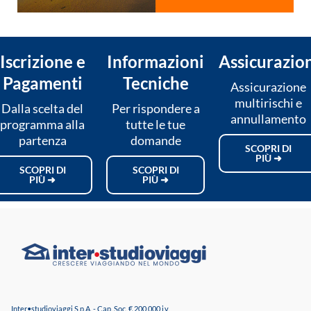
Iscrizione e
Informazioni
Assicurazio
Pagamenti
Tecniche
Assicurazione
multirischi e
Dalla scelta del
Per rispondere a
annullamento
programma alla
tutte le tue
partenza
domande
SCOPRI DI
PIÙ ➜
SCOPRI DI
SCOPRI DI
PIÙ ➜
PIÙ ➜
Inter•studioviaggi S.p.A. - Cap. Soc. € 200.000 i.v.