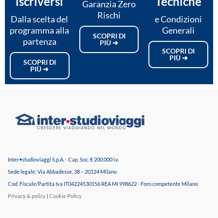
iscriversi
Tecniche
Garanzia Zero
Rischi
Dalla scelta del
e Condizioni
programma alla
Generali
SCOPRI DI
partenza
PIÙ ➜
SCOPRI DI
PIÙ ➜
SCOPRI DI
PIÙ ➜
Inter•studioviaggi S.p.A. - Cap. Soc. € 200.000 i.v.
Sede legale: Via Abbadesse, 38 – 20124 Milano
Cod. Fiscale/Partita Iva IT04224530156 REA MI 998622 - Foro competente Milano
Privacy & policy
|
Cookie Policy