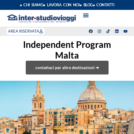
● CHI SIAMO
● LAVORA CON NOI
● BLOG
● CONTATTI
VACANZE STUDIO
ANNO SCOLASTICO ALL’ESTERO
ESTATE INPSIEME
CORSI LINGUA INPS
STAGE DI CLASSE
INDEPENDENT PROGRAM
SOGGIORNI LINGUISTICI
AREA RISERVATA
Independent Program
Malta
contattaci per altre destinazioni ➜