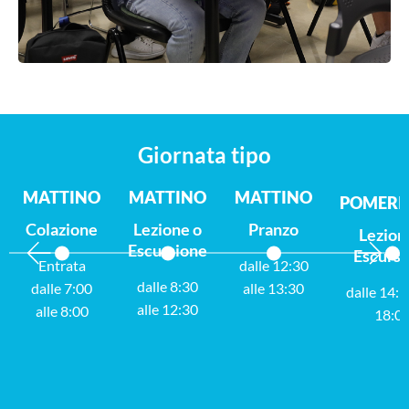
Giornata tipo
MATTINO
MATTINO
MATTINO
POMERI
Colazione
Pranzo
Lezione o
Lezion
Escursione
Escursi
Entrata
dalle 12:30
dalle 8:30
dalle 7:00
alle 13:30
dalle 14:1
alle 12:30
alle 8:00
18:0