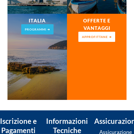
ITALIA
OFFERTE E
VANTAGGI
PROGRAMMI ➜
APPROFITTANE ➜
Iscrizione e
Informazioni
Assicurazio
Pagamenti
Tecniche
Assicurazione