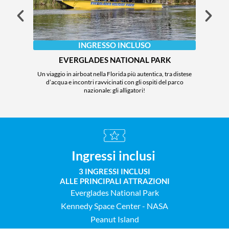
INGRESSO INCLUSO
EVERGLADES NATIONAL PARK
Un viaggio in airboat nella Florida più autentica, tra distese
Un muse
d’acqua e incontri ravvicinati con gli ospiti del parco
tra tecn
nazionale: gli alligatori!
a
Ingressi inclusi
3 INGRESSI INCLUSI
ALLE PRINCIPALI ATTRAZIONI
Everglades National Park
Kennedy Space Center - NASA
Peanut Island