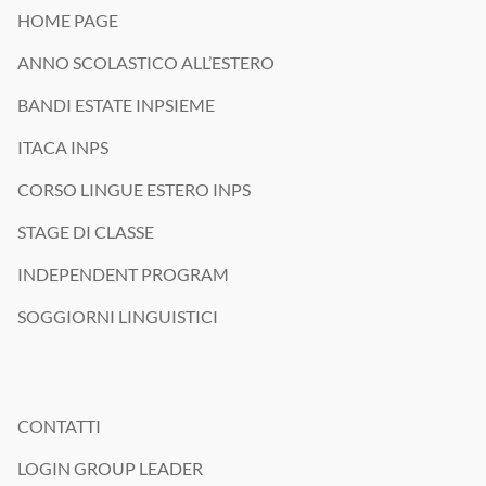
oltre il volo di ritorno. 💙
#Interstudioviaggi #vacanzestudio #EstateINPSieme #londra
📩 Scrivici per saperne di più.
HOME PAGE
Chi di voi partirebbe senza pensarci due volte? ✈️
#SummerCamp #Summer2026 #weareisv
#interstudioviaggi #vacanzestudio #estateinpsieme #londra #dublino
#annoallestero #interstudioviaggi #exchangestudentlife #studyabroad
ANNO SCOLASTICO ALL’ESTERO
#annoallestero #exchangestudent #studyabroad #exchangeyear
#isvsummervibes #weareisv
#annoscolasticoallestero #exchangestudent #weareisv
#interstudioviaggi #weareisv
BANDI ESTATE INPSIEME
ITACA INPS
CORSO LINGUE ESTERO INPS
STAGE DI CLASSE
INDEPENDENT PROGRAM
SOGGIORNI LINGUISTICI
CONTATTI
LOGIN GROUP LEADER