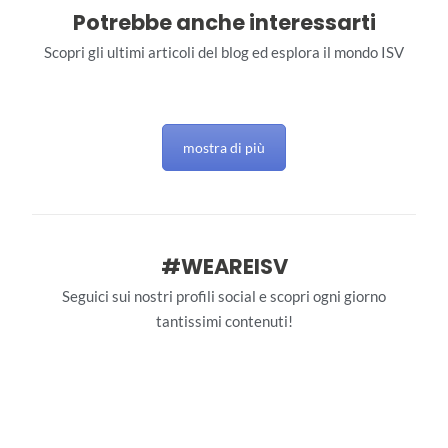
Potrebbe anche interessarti
Scopri gli ultimi articoli del blog ed esplora il mondo ISV
mostra di più
#WEAREISV
Seguici sui nostri profili social e scopri ogni giorno
tantissimi contenuti!
interstudioviaggi
interstudioviaggi
Giu 28
interstudioviaggi
Giu 27
interstudioviaggi
Giu 26
106
0
interstudioviaggi
Giu 25