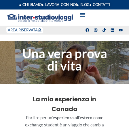
● CHI SIAMO
● LAVORA CON NOI
● BLOG
● CONTATTI
VACANZE STUDIO
ANNO SCOLASTICO ALL’ESTERO
ESTATE INPSIEME
CORSI LINGUA INPS
STAGE DI CLASSE
INDEPENDENT PROGRAM
SOGGIORNI LINGUISTICI
AREA RISERVATA
Una vera prova
di vita
La mia esperienza in
Canada
Partire per un’
esperienza all’estero
come
exchange student è un viaggio che cambia