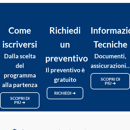
Come
Richiedi
Informazi
iscriversi
un
Tecniche
Dalla scelta
Documenti,
preventivo
del
assicurazioni
Il preventivo è
programma
gratuito
SCOPRI DI
PIÙ ➜
alla partenza
RICHIEDI ➜
SCOPRI DI
PIÙ ➜