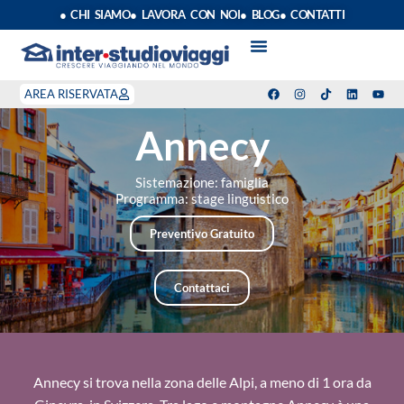
● CHI SIAMO
● LAVORA CON NOI
● BLOG
● CONTATTI
VACANZE STUDIO
ANNO SCOLASTICO ALL’ESTERO
ESTATE INPSIEME
CORSI LINGUA INPS
STAGE DI CLASSE
INDEPENDENT PROGRAM
SOGGIORNI LINGUISTICI
AREA RISERVATA
Annecy
Sistemazione: famiglia
Programma: stage linguistico
Preventivo Gratuito
Contattaci
Annecy si trova nella zona delle Alpi, a meno di 1 ora da