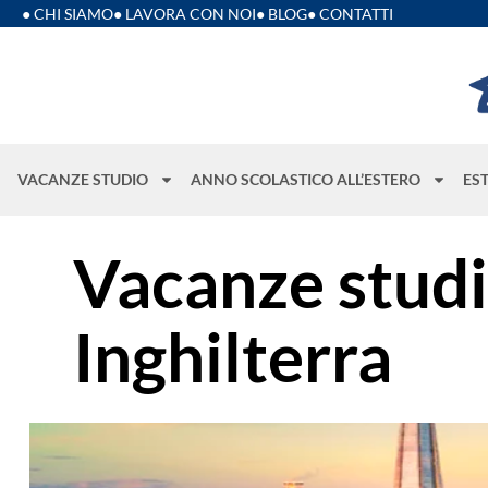
● CHI SIAMO
● LAVORA CON NOI
● BLOG
● CONTATTI
VACANZE STUDIO
ANNO SCOLASTICO ALL’ESTERO
ES
Vacanze stud
Inghilterra