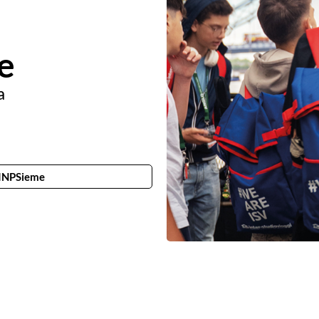
e
a
 INPSieme
London by Night