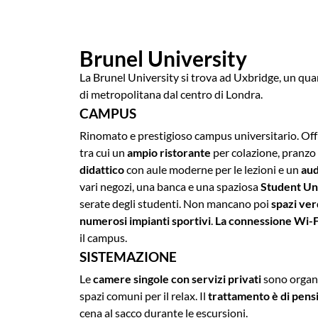
Brunel University
La Brunel University si trova ad Uxbridge, un quar
di metropolitana dal centro di Londra.
CAMPUS
Rinomato e prestigioso campus universitario. Off
tra cui un
ampio ristorante
per colazione, pranzo
didattico
con aule moderne per le lezioni e un
aud
vari negozi, una banca e una spaziosa
Student Un
serate degli studenti. Non mancano poi
spazi ver
numerosi impianti sportivi
.
La connessione Wi-F
il campus.
SISTEMAZIONE
Le
camere singole con servizi privati
sono organi
spazi comuni per il relax. Il
trattamento è
di pens
cena al sacco durante le escursioni.