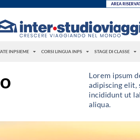
AREA RISERVA
TATE INPSIEME
CORSI LINGUA INPS
STAGE DI CLASSE
io
Lorem ipsum do
adipiscing elit
incididunt ut 
aliqua.