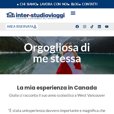
● CHI SIAMO
● LAVORA CON NOI
● BLOG
● CONTATTI
VACANZE STUDIO
ANNO SCOLASTICO ALL’ESTERO
ESTATE INPSIEME
CORSI LINGUA INPS
STAGE DI CLASSE
INDEPENDENT PROGRAM
SOGGIORNI LINGUISTICI
AREA RISERVATA
Orgogliosa di
me stessa
La mia esperienza in Canada
Giulia ci racconta il suo anno scolastico a West Vancouver
“È stata un’esperienza davvero importante e magnifica che