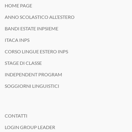
oltre il volo di ritorno. 💙
#Interstudioviaggi #vacanzestudio #EstateINPSieme #londra
📩 Scrivici per saperne di più.
HOME PAGE
Chi di voi partirebbe senza pensarci due volte? ✈️
#SummerCamp #Summer2026 #weareisv
#interstudioviaggi #vacanzestudio #estateinpsieme #londra #dublino
#annoallestero #interstudioviaggi #exchangestudentlife #studyabroad
ANNO SCOLASTICO ALL’ESTERO
#annoallestero #exchangestudent #studyabroad #exchangeyear
#isvsummervibes #weareisv
#annoscolasticoallestero #exchangestudent #weareisv
#interstudioviaggi #weareisv
BANDI ESTATE INPSIEME
ITACA INPS
CORSO LINGUE ESTERO INPS
STAGE DI CLASSE
INDEPENDENT PROGRAM
SOGGIORNI LINGUISTICI
CONTATTI
LOGIN GROUP LEADER