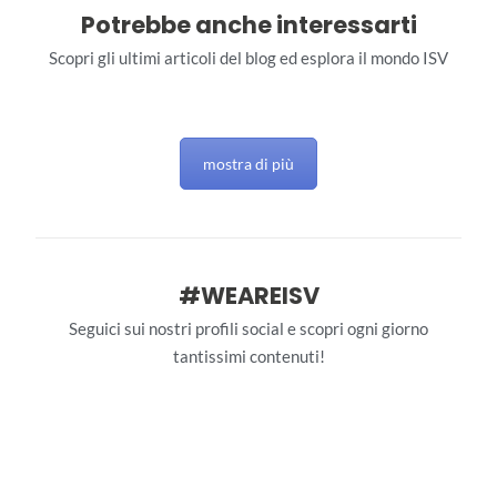
Potrebbe anche interessarti
Scopri gli ultimi articoli del blog ed esplora il mondo ISV
mostra di più
#WEAREISV
Seguici sui nostri profili social e scopri ogni giorno
tantissimi contenuti!
interstudioviaggi
interstudioviaggi
Giu 28
interstudioviaggi
Giu 27
interstudioviaggi
Giu 26
106
0
interstudioviaggi
Giu 25