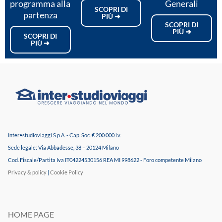
programma alla
Generali
SCOPRI DI
partenza
PIÙ ➜
SCOPRI DI
PIÙ ➜
SCOPRI DI
PIÙ ➜
Inter•studioviaggi S.p.A. - Cap. Soc. € 200.000 i.v.
Sede legale: Via Abbadesse, 38 – 20124 Milano
Cod. Fiscale/Partita Iva IT04224530156 REA MI 998622 - Foro competente Milano
Privacy & policy
|
Cookie Policy
HOME PAGE