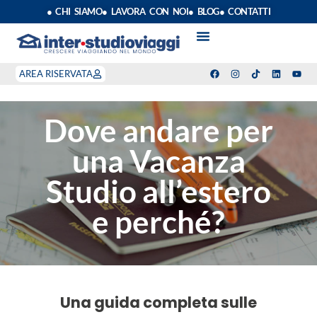
● CHI SIAMO
● LAVORA CON NOI
● BLOG
● CONTATTI
VACANZE STUDIO
ANNO SCOLASTICO ALL’ESTERO
ESTATE INPSIEME
CORSI LINGUA INPS
STAGE DI CLASSE
INDEPENDENT PROGRAM
SOGGIORNI LINGUISTICI
AREA RISERVATA
Dove andare per
una Vacanza
Studio all’estero
e perché?
Una guida completa sulle