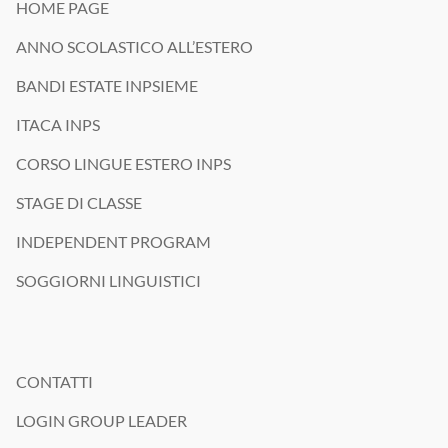
📩 Scrivici per saperne di più.
HOME PAGE
Chi di voi partirebbe senza pensarci due volte? ✈️
#SummerCamp #Summer2026 #weareisv
#interstudioviaggi #vacanzestudio #estateinpsieme #londra #dublino
#annoallestero #interstudioviaggi #exchangestudentlife #studyabroad
ANNO SCOLASTICO ALL’ESTERO
#annoallestero #exchangestudent #studyabroad #exchangeyear
#isvsummervibes #weareisv
#annoscolasticoallestero #exchangestudent #weareisv
#interstudioviaggi #weareisv
BANDI ESTATE INPSIEME
ITACA INPS
CORSO LINGUE ESTERO INPS
STAGE DI CLASSE
INDEPENDENT PROGRAM
SOGGIORNI LINGUISTICI
CONTATTI
LOGIN GROUP LEADER