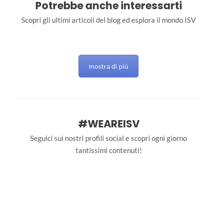
Potrebbe anche interessarti
Scopri gli ultimi articoli del blog ed esplora il mondo ISV
mostra di più
#WEAREISV
Seguici sui nostri profili social e scopri ogni giorno
tantissimi contenuti!
interstudioviaggi
interstudioviaggi
Giu 28
interstudioviaggi
Giu 27
interstudioviaggi
Giu 26
106
0
interstudioviaggi
Giu 25
140
3
interstudioviaggi
Giu 24