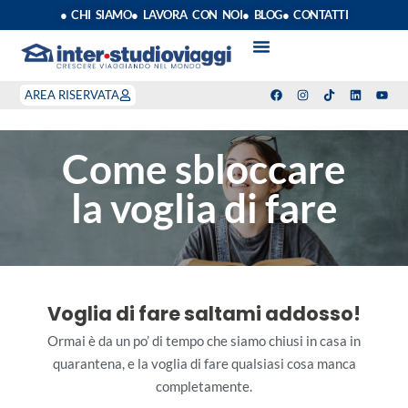
● CHI SIAMO
● LAVORA CON NOI
● BLOG
● CONTATTI
VACANZE STUDIO
ANNO SCOLASTICO ALL’ESTERO
ESTATE INPSIEME
CORSI LINGUA INPS
STAGE DI CLASSE
INDEPENDENT PROGRAM
SOGGIORNI LINGUISTICI
AREA RISERVATA
Come sbloccare
la voglia di fare
Voglia di fare saltami addosso!
Ormai è da un po’ di tempo che siamo chiusi in casa in
quarantena, e la voglia di fare qualsiasi cosa manca
completamente.