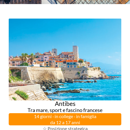
Antibes
Tra mare, sport e fascino francese
14 giorni · in college · in famiglia
da 12 a 17 anni
☆ Posizione strategica