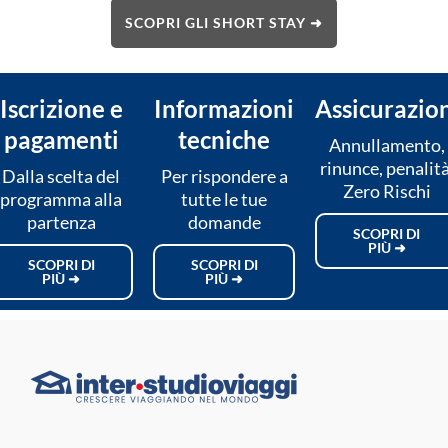
SCOPRI GLI SHORT STAY ➜
Iscrizione e
Informazioni
Assicurazio
pagamenti
tecniche
Annullamento,
rinunce, penalità
Dalla scelta del
Per rispondere a
Zero Rischi
programma alla
tutte le tue
partenza
domande
SCOPRI DI
PIÙ ➜
SCOPRI DI
SCOPRI DI
PIÙ ➜
PIÙ ➜