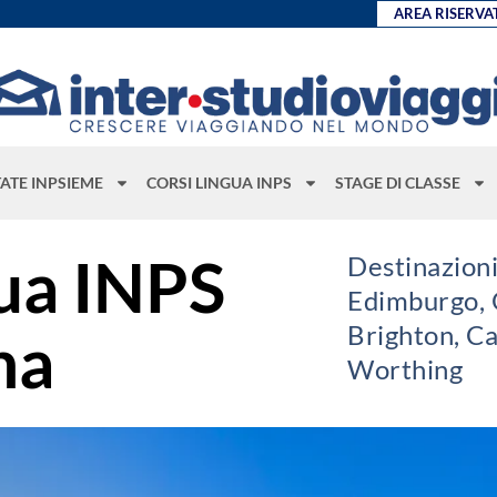
AREA RISERVA
TATE INPSIEME
CORSI LINGUA INPS
STAGE DI CLASSE
gua INPS
Destinazioni
Edimburgo, 
Brighton, Ca
na
Worthing