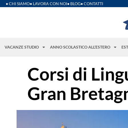
● CHI SIAMO
● LAVORA CON NOI
● BLOG
● CONTATTI
VACANZE STUDIO
ANNO SCOLASTICO ALL’ESTERO
ES
Corsi di Lin
Gran Bretag