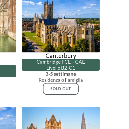
Canterbury
Cambridge FCE – CAE
Livello B2-C1
3-5 settimane
Residenza o Famiglia
SOLD OUT