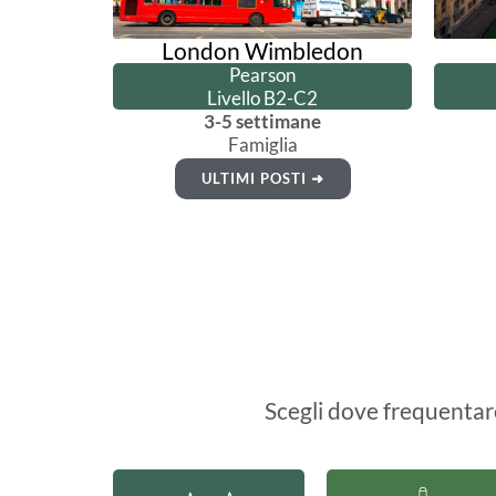
London Wimbledon
Pearson
Livello B2-C2
3-5 settimane
Famiglia
ULTIMI POSTI ➜
Scegli dove frequentare 