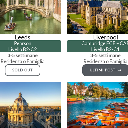
Leeds
Liverpool
Pearson
Cambridge FCE – CA
Livello B2-C2
Livello B2-C1
3-5 settimane
3-5 settimane
Residenza o Famiglia
Residenza o Famiglia
SOLD OUT
ULTIMI POSTI ➜