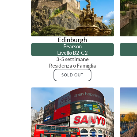
Edinburgh
Pearson
Livello B2-C2
3-5 settimane
Residenza o Famiglia
SOLD OUT