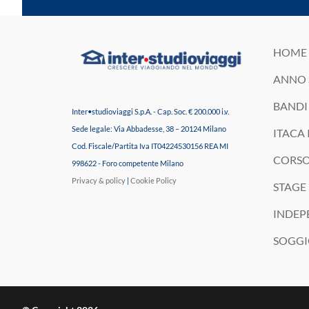
HOME 
ANNO 
BANDI 
Inter•studioviaggi S.p.A. - Cap. Soc. € 200.000 i.v.
Sede legale: Via Abbadesse, 38 – 20124 Milano
ITACA 
Cod. Fiscale/Partita Iva IT04224530156 REA MI
CORSO
998622 - Foro competente Milano
Privacy & policy
|
Cookie Policy
STAGE 
INDEP
SOGGI