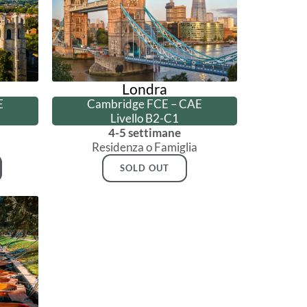
Londra
E
Cambridge FCE – CAE
Livello B2-C1
4-5 settimane
Residenza o Famiglia
SOLD OUT