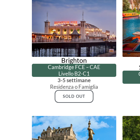
Brighton
Cambridge FCE – CAE
Livello B2-C1
3-5 settimane
Residenza o Famiglia
SOLD OUT