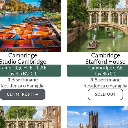
Cambridge
Cambridge
Studio Cambridge
Stafford House
Cambridge FCE – CAE
Cambridge CAE
Livello B2-C1
Livello C1
3-5 settimane
3-5 settimane
Residenza o Famiglia
Residenza o Famiglia
ULTIMI POSTI ➜
SOLD OUT