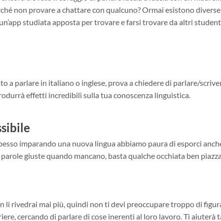
rché non provare a chattare con qualcuno? Ormai esistono diverse 
 un’app studiata apposta per trovare e farsi trovare da altri stude
to a parlare in italiano o inglese, prova a chiedere di parlare/scriv
durrà effetti incredibili sulla tua conoscenza linguistica.
sibile
, ma spesso imparando una nuova lingua abbiamo paura di esporci anc
 le parole giuste quando mancano, basta qualche occhiata ben piazz
n li rivedrai mai più, quindi non ti devi preoccupare troppo di figur
e, cercando di parlare di cose inerenti al loro lavoro. Ti aiuterà 