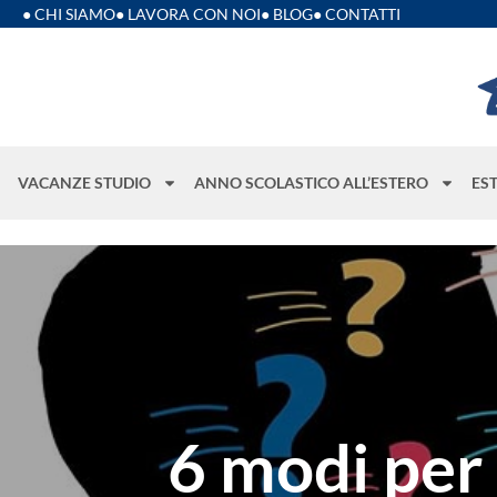
● CHI SIAMO
● LAVORA CON NOI
● BLOG
● CONTATTI
VACANZE STUDIO
ANNO SCOLASTICO ALL’ESTERO
ES
6 modi per 