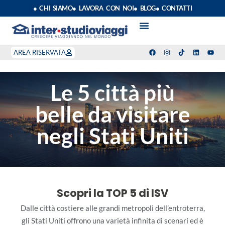
● CHI SIAMO
● LAVORA CON NOI
● BLOG
● CONTATTI
VACANZE STUDIO
ANNO SCOLASTICO ALL’ESTERO
ESTATE INPSIEME
CORSI LINGUA INPS
STAGE DI CLASSE
INDEPENDENT PROGRAM
SOGGIORNI LINGUISTICI
AREA RISERVATA
Le 5 città più
belle da visitare
negli Stati Uniti
Scopri la TOP 5 di ISV
Dalle città costiere alle grandi metropoli dell’entroterra,
gli Stati Uniti offrono una varietà infinita di scenari ed è