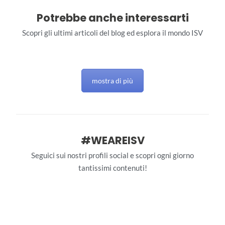
Potrebbe anche interessarti
Scopri gli ultimi articoli del blog ed esplora il mondo ISV
mostra di più
#WEAREISV
Seguici sui nostri profili social e scopri ogni giorno
tantissimi contenuti!
interstudioviaggi
interstudioviaggi
Giu 28
interstudioviaggi
Giu 27
interstudioviaggi
Giu 26