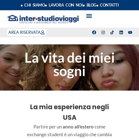
● CHI SIAMO
● LAVORA CON NOI
● BLOG
● CONTATTI
VACANZE STUDIO
ANNO SCOLASTICO ALL’ESTERO
ESTATE INPSIEME
CORSI LINGUA INPS
STAGE DI CLASSE
INDEPENDENT PROGRAM
SOGGIORNI LINGUISTICI
AREA RISERVATA
La vita dei miei
sogni
La mia esperienza negli
USA
Partire per un
anno all’estero
come
exchange student è un viaggio che cambia