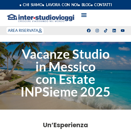
● CHI SIAMO
● LAVORA CON NOI
● BLOG
● CONTATTI
VACANZE STUDIO
ANNO SCOLASTICO ALL’ESTERO
ESTATE INPSIEME
CORSI LINGUA INPS
STAGE DI CLASSE
INDEPENDENT PROGRAM
SOGGIORNI LINGUISTICI
AREA RISERVATA
Vacanze Studio
in Messico
con Estate
INPSieme 2025
Un’Esperienza