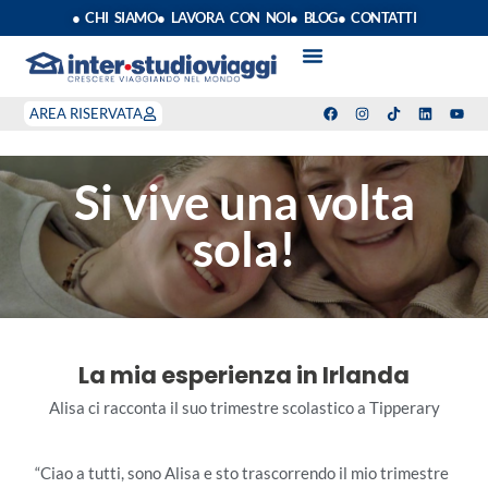
● CHI SIAMO
● LAVORA CON NOI
● BLOG
● CONTATTI
VACANZE STUDIO
ANNO SCOLASTICO ALL’ESTERO
ESTATE INPSIEME
CORSI LINGUA INPS
STAGE DI CLASSE
INDEPENDENT PROGRAM
SOGGIORNI LINGUISTICI
AREA RISERVATA
Si vive una volta
sola!
La mia esperienza in Irlanda
Alisa ci racconta il suo trimestre scolastico a Tipperary
“Ciao a tutti, sono Alisa e sto trascorrendo il mio trimestre