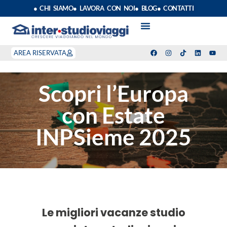
● CHI SIAMO
● LAVORA CON NOI
● BLOG
● CONTATTI
VACANZE STUDIO
ANNO SCOLASTICO ALL’ESTERO
ESTATE INPSIEME
CORSI LINGUA INPS
STAGE DI CLASSE
INDEPENDENT PROGRAM
SOGGIORNI LINGUISTICI
AREA RISERVATA
Scopri l’Europa
con Estate
INPSieme 2025
Le migliori vacanze studio