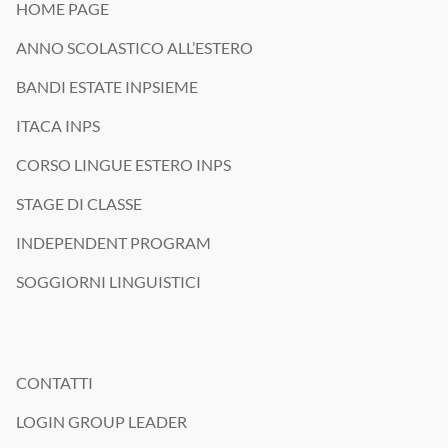
#Interstudioviaggi #vacanzestudio #EstateINPSieme #londra
📩 Scrivici per saperne di più.
HOME PAGE
Chi di voi partirebbe senza pensarci due volte? ✈️
#SummerCamp #Summer2026 #weareisv
#interstudioviaggi #vacanzestudio #estateinpsieme #londra #dublino
#annoallestero #interstudioviaggi #exchangestudentlife #studyabroad
ANNO SCOLASTICO ALL’ESTERO
#annoallestero #exchangestudent #studyabroad #exchangeyear
#isvsummervibes #weareisv
#annoscolasticoallestero #exchangestudent #weareisv
#interstudioviaggi #weareisv
BANDI ESTATE INPSIEME
ITACA INPS
CORSO LINGUE ESTERO INPS
STAGE DI CLASSE
INDEPENDENT PROGRAM
SOGGIORNI LINGUISTICI
CONTATTI
LOGIN GROUP LEADER