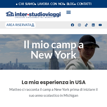
● CHI SIAMO
● LAVORA CON NOI
● BLOG
● CONTATTI
VACANZE STUDIO
ANNO SCOLASTICO ALL’ESTERO
ESTATE INPSIEME
CORSI LINGUA INPS
STAGE DI CLASSE
INDEPENDENT PROGRAM
SOGGIORNI LINGUISTICI
AREA RISERVATA
Il mio camp a
New York
La mia esperienza in USA
Matteo ci racconta il camp a New York prima di iniziare il
suo anno scolastico in Michigan