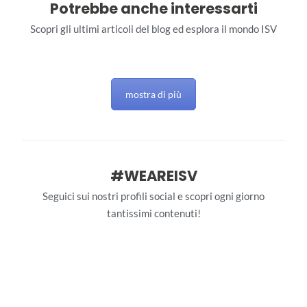
Potrebbe anche interessarti
Scopri gli ultimi articoli del blog ed esplora il mondo ISV
mostra di più
#WEAREISV
Seguici sui nostri profili social e scopri ogni giorno
tantissimi contenuti!
interstudioviaggi
interstudioviaggi
Giu 28
interstudioviaggi
Giu 27
interstudioviaggi
Giu 26
106
0
interstudioviaggi
Giu 25
140
3
interstudioviaggi
Giu 24