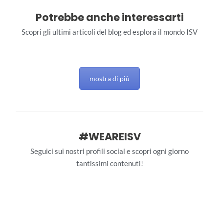
Potrebbe anche interessarti
Scopri gli ultimi articoli del blog ed esplora il mondo ISV
mostra di più
#WEAREISV
Seguici sui nostri profili social e scopri ogni giorno
tantissimi contenuti!
interstudioviaggi
interstudioviaggi
Giu 28
interstudioviaggi
Giu 27
interstudioviaggi
Giu 26