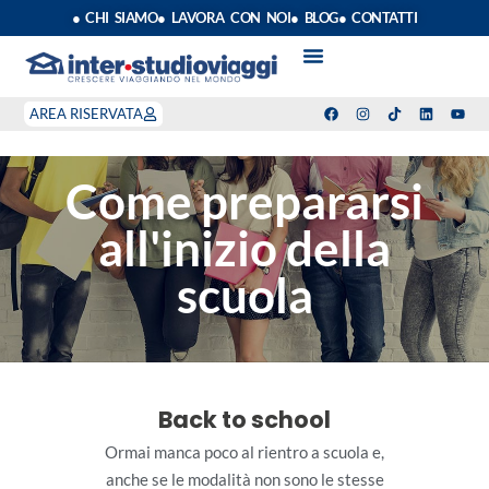
● CHI SIAMO
● LAVORA CON NOI
● BLOG
● CONTATTI
VACANZE STUDIO
ANNO SCOLASTICO ALL’ESTERO
ESTATE INPSIEME
CORSI LINGUA INPS
STAGE DI CLASSE
INDEPENDENT PROGRAM
SOGGIORNI LINGUISTICI
AREA RISERVATA
Come prepararsi
all'inizio della
scuola
Back to school
Ormai manca poco al rientro a scuola e,
anche se le modalità non sono le stesse