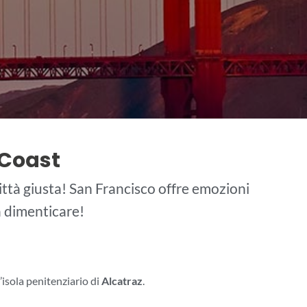
t Coast
città giusta! San Francisco offre emozioni
da dimenticare!
isola penitenziario di
Alcatraz
.