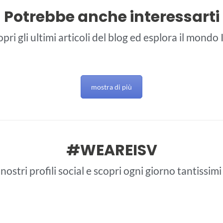
Potrebbe anche interessarti
pri gli ultimi articoli del blog ed esplora il mondo
mostra di più
#WEAREISV
 nostri profili social e scopri ogni giorno tantissim
interstudioviaggi
interstudioviaggi
interstudioviaggi
interstudioviaggi
Giu 26
Giu 25
Giu 21
Giu 20