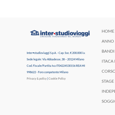
106
0
140
3
106
0
189
1
HOME 
Lezioni, escursioni e qualche bagno al
Imbarazzo misto a nostalgia ancora
ANNO 
L`anno all`estero inizia molto prima
Tra le lezioni del mattino, le
mare: la nostra estate a Malta continua
prima di ripartire 😊
dell`aereo. ✈️🌎
esplorazioni nel cuore di Londra e i
così 🌍☀️🇲🇹
#vacanzestudio #EstateINPSieme
BANDI 
Inizia qui!
tramonti che sembrano usciti da una
#vacanzestudio #EstateINPSieme
#summercamp #interstudioviaggi
Inter•studioviaggi S.p.A. - Cap. Soc. € 200.000 i.v.
.
cartolina. 🇬🇧✨
#Estate2026 #summercamp #malta
#weareisv
Sede legale: Via Abbadesse, 38 – 20124 Milano
ITACA 
#annoallestero #exchangestudent
#interstudioviaggi #weareisv
#exchangeyear #studyabroad
Da Guildford a Tower Bridge, ogni
Cod. Fiscale/Partita Iva IT04224530156 REA MI
#interstudioviaggi #weareisv
giornata è un mix perfetto di inglese,
CORSO
998622 - Foro competente Milano
nuove amicizie e luoghi da scoprire.
Privacy & policy
|
Cookie Policy
STAGE 
E l`estate è appena iniziata. ☀️
INDEP
#Interstudioviaggi #vacanzestudio
#EstateINPSieme #londra
SOGGI
#SummerCamp #Summer2026
#weareisv