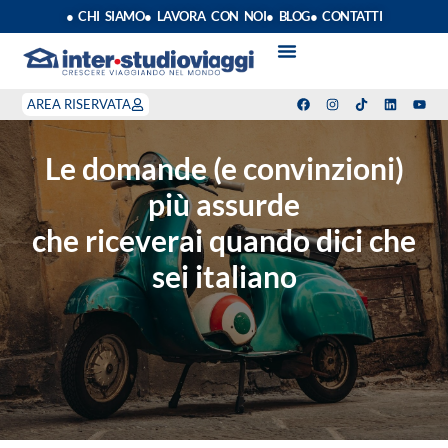
● CHI SIAMO
● LAVORA CON NOI
● BLOG
● CONTATTI
VACANZE STUDIO
ANNO SCOLASTICO ALL’ESTERO
ESTATE INPSIEME
CORSI LINGUA INPS
STAGE DI CLASSE
INDEPENDENT PROGRAM
SOGGIORNI LINGUISTICI
AREA RISERVATA
Le domande (e convinzioni)
più assurde
che riceverai quando dici che
sei italiano