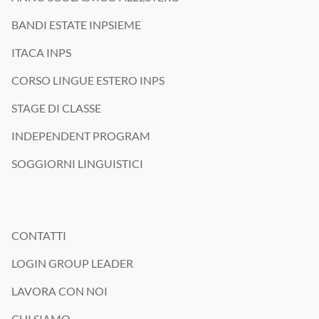
/
o
BANDI ESTATE INPSIEME
p
r
ITACA INPS
o
m
CORSO LINGUE ESTERO INPS
o
z
STAGE DI CLASSE
i
o
INDEPENDENT PROGRAM
n
a
SOGGIORNI LINGUISTICI
l
e
CONTATTI
LOGIN GROUP LEADER
LAVORA CON NOI
CHI SIAMO