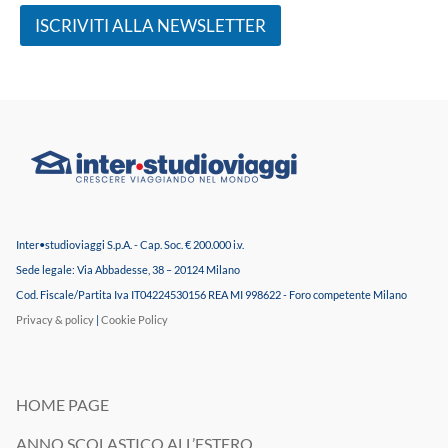
o
o
d
d
ISCRIVITI ALLA NEWSLETTER
i
e
m
i
a
D
t
a
e
t
r
i
i
P
a
e
l
r
e
s
i
o
Inter•studioviaggi S.p.A. - Cap. Soc. € 200.000 i.v.
n
n
f
a
Sede legale: Via Abbadesse, 38 – 20124 Milano
o
l
Cod. Fiscale/Partita Iva IT04224530156 REA MI 998622 - Foro competente Milano
r
i
Privacy & policy
|
Cookie Policy
m
*
a
t
i
v
HOME PAGE
o
e
ANNO SCOLASTICO ALL’ESTERO