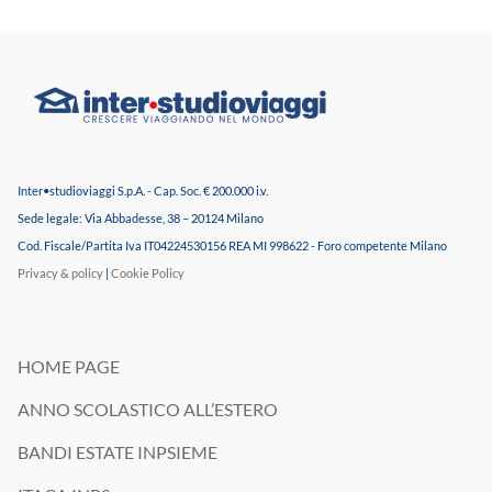
a
D
t
a
e
t
r
i
i
P
a
e
l
r
e
s
i
o
Inter•studioviaggi S.p.A. - Cap. Soc. € 200.000 i.v.
n
n
f
a
Sede legale: Via Abbadesse, 38 – 20124 Milano
o
l
Cod. Fiscale/Partita Iva IT04224530156 REA MI 998622 - Foro competente Milano
r
i
Privacy & policy
|
Cookie Policy
m
*
a
t
i
v
HOME PAGE
o
e
ANNO SCOLASTICO ALL’ESTERO
/
o
BANDI ESTATE INPSIEME
p
r