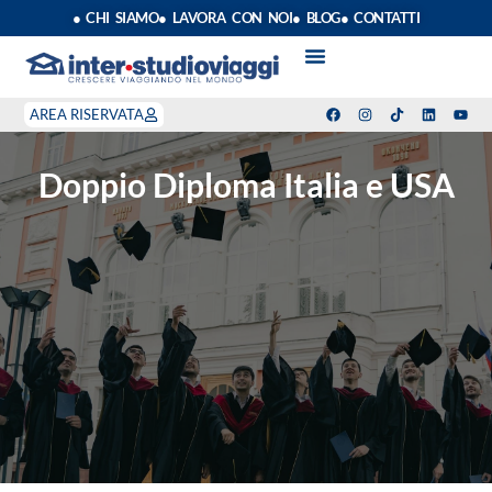
● CHI SIAMO
● LAVORA CON NOI
● BLOG
● CONTATTI
VACANZE STUDIO
ANNO SCOLASTICO ALL’ESTERO
ESTATE INPSIEME
CORSI LINGUA INPS
STAGE DI CLASSE
INDEPENDENT PROGRAM
SOGGIORNI LINGUISTICI
AREA RISERVATA
Doppio Diploma Italia e USA