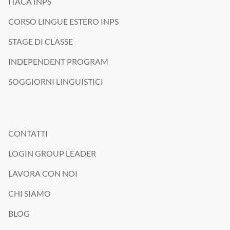
ITACA INPS
o
m
CORSO LINGUE ESTERO INPS
o
z
STAGE DI CLASSE
i
o
INDEPENDENT PROGRAM
n
a
SOGGIORNI LINGUISTICI
l
e
CONTATTI
LOGIN GROUP LEADER
LAVORA CON NOI
CHI SIAMO
BLOG