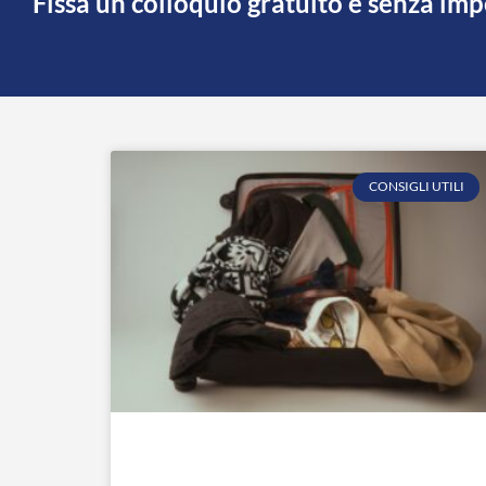
Fissa un colloquio gratuito e senza im
CONSIGLI UTILI