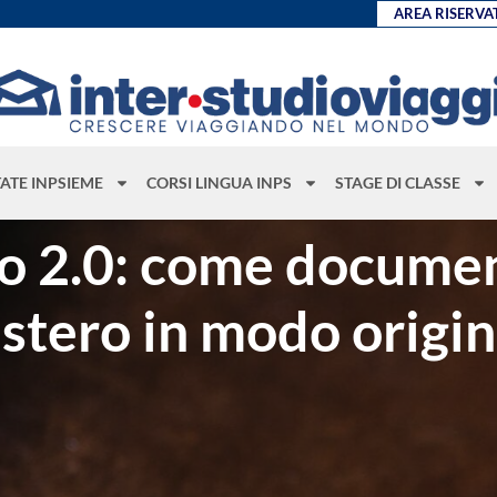
AREA RISERVA
TATE INPSIEME
CORSI LINGUA INPS
STAGE DI CLASSE
ggio 2.0: come docume
’estero in modo origi