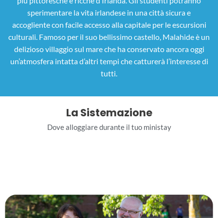
più pittoresche e ricche d’Irlanda. Gli studenti potranno
sperimentare la vita irlandese in una città sicura e
accogliente con facile accesso alla capitale per le escursioni
culturali. Famoso per il suo bellissimo castello, Malahide è un
delizioso villaggio sul mare che ha conservato ancora oggi
un’atmosfera intatta d’altri tempi che catturerà l’interesse di
tutti.
La Sistemazione
Dove alloggiare durante il tuo ministay