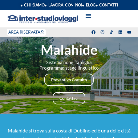
● CHI SIAMO
● LAVORA CON NOI
● BLOG
● CONTATTI
VACANZE STUDIO
ANNO SCOLASTICO ALL’ESTERO
ESTATE INPSIEME
CORSI LINGUA INPS
STAGE DI CLASSE
INDEPENDENT PROGRAM
SOGGIORNI LINGUISTICI
AREA RISERVATA
Malahide
Sistemazione: famiglia
Programma: stage linguistico
Preventivo Gratuito
Contattaci
Malahide si trova sulla costa di Dublino ed è una delle città