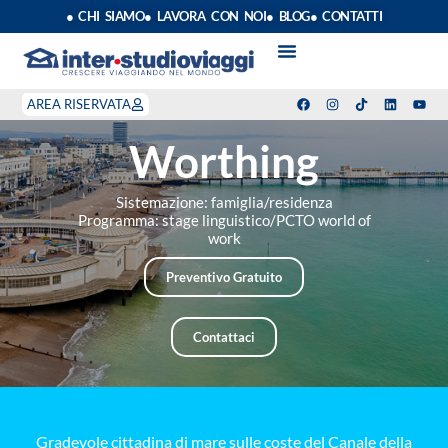
● CHI SIAMO
● LAVORA CON NOI
● BLOG
● CONTATTI
VACANZE STUDIO
ANNO SCOLASTICO ALL’ESTERO
ESTATE INPSIEME
CORSI LINGUA INPS
STAGE DI CLASSE
INDEPENDENT PROGRAM
SOGGIORNI LINGUISTICI
AREA RISERVATA
Worthing
Sistemazione: famiglia/residenza
Programma: stage linguistico/PCTO world of
work
Preventivo Gratuito
Contattaci
Gradevole cittadina di mare sulle coste del Canale della