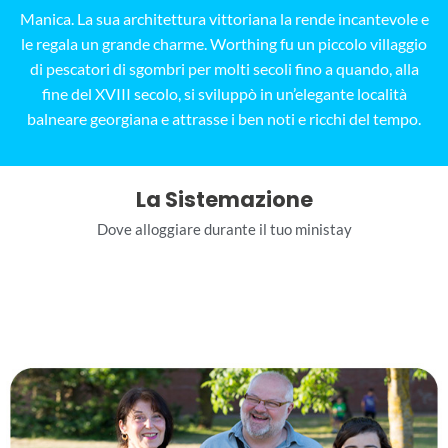
Manica. La sua architettura vittoriana la rende incantevole e
le regala un grande charme. Worthing fu un piccolo villaggio
di pescatori di sgombri per molti secoli fino a quando, alla
fine del XVIII secolo, si sviluppò in un’elegante località
balneare georgiana e attrasse i ben noti e ricchi del tempo.
La Sistemazione
Dove alloggiare durante il tuo ministay