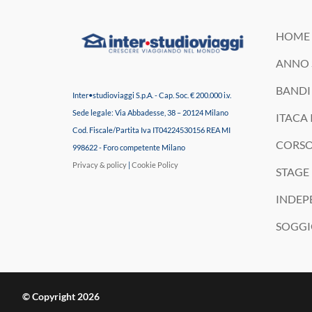
HOME 
ANNO 
BANDI 
Inter•studioviaggi S.p.A. - Cap. Soc. € 200.000 i.v.
Sede legale: Via Abbadesse, 38 – 20124 Milano
ITACA 
Cod. Fiscale/Partita Iva IT04224530156 REA MI
CORSO
998622 - Foro competente Milano
Privacy & policy
|
Cookie Policy
STAGE 
INDEP
SOGGI
© Copyright 2026