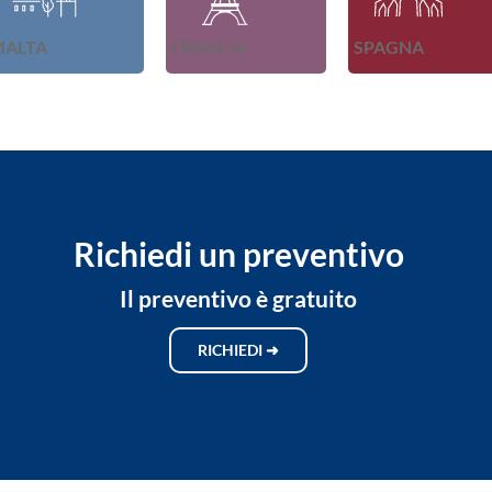
a
l
e
MALTA
FRANCIA
SPAGNA
Richiedi un preventivo
Il preventivo è gratuito
RICHIEDI ➜