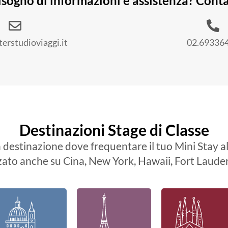
isogno di informazioni e assistenza? Conta
i
n
f
o
erstudioviaggi.it
02.69336
r
m
a
t
i
v
o
e
/
Destinazioni Stage di Classe
o
p
a destinazione dove frequentare il tuo Mini Stay al
r
zato anche su Cina, New York, Hawaii, Fort Laude
o
m
o
z
i
o
n