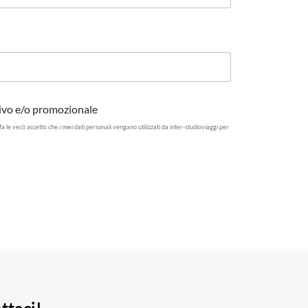
tivo e/o promozionale
 fa le veci) accetto che i miei dati personali vengano utilizzati da inter-studioviaggi per