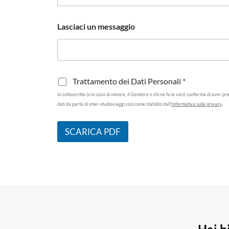
d
Lasciaci un messaggio
i
I
n
v
i
o
T
Trattamento dei Dati Personali *
d
r
i
Io sottoscritto (o in caso di minore, il Genitore o chi ne fa le veci) conferma di aver 
a
.
:
dati da parte di inter-studioviaggi così come stabilito dall'
Informativa sulla privacy
t
t
a
SCARICA PDF
m
e
n
t
o
d
e
i
D
a