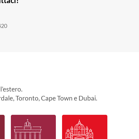
ttaci!
420
l’estero.
rdale, Toronto, Cape Town e Dubai.