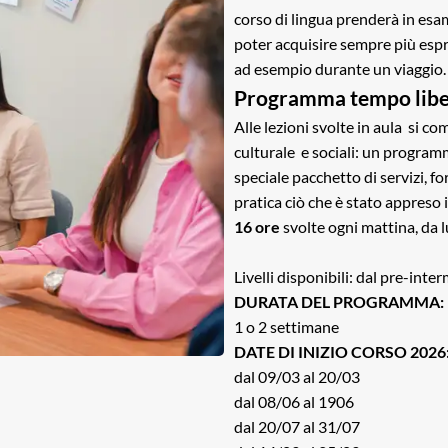
corso di lingua prenderà in esam
poter acquisire sempre più espre
ad esempio durante un viaggio.
Programma tempo lib
Alle lezioni svolte in aula si com
culturale e sociali: un program
speciale pacchetto di servizi, 
pratica ciò che è stato appreso i
16 ore
svolte ogni mattina, da l
Livelli disponibili: dal pre-inte
DURATA DEL PROGRAMMA:
1 o 2 settimane
DATE DI INIZIO CORSO 2026
dal 09/03 al 20/03
dal 08/06 al 1906
dal 20/07 al 31/07