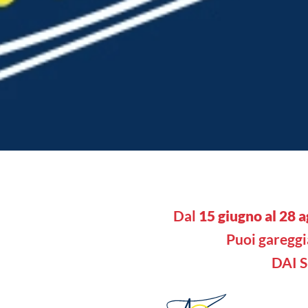
Dal
15 giugno al 28 
Puoi gareggi
DAI 