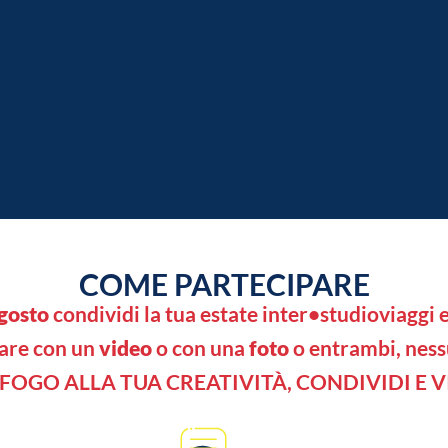
COME PARTECIPARE
agosto
condividi la tua estate inter•studioviaggi e
are con un
video
o con una
foto
o entrambi, ness
SFOGO ALLA TUA CREATIVIT
À
, CONDIVIDI E V