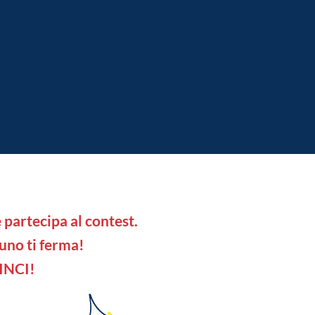
 partecipa al contest.
uno ti ferma!
INCI!