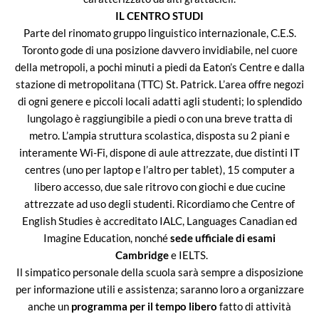
IL CENTRO STUDI
Parte del rinomato gruppo linguistico internazionale, C.E.S.
Toronto gode di una posizione davvero invidiabile, nel cuore
della metropoli, a pochi minuti a piedi da Eaton’s Centre e dalla
stazione di metropolitana (TTC) St. Patrick. L’area offre negozi
di ogni genere e piccoli locali adatti agli studenti; lo splendido
lungolago è raggiungibile a piedi o con una breve tratta di
metro. L’ampia struttura scolastica, disposta su 2 piani e
interamente Wi-Fi, dispone di aule attrezzate, due distinti IT
centres (uno per laptop e l’altro per tablet), 15 computer a
libero accesso, due sale ritrovo con giochi e due cucine
attrezzate ad uso degli studenti. Ricordiamo che Centre of
English Studies è accreditato IALC, Languages Canadian ed
Imagine Education, nonché
sede ufficiale di esami
Cambridge
e IELTS.
Il simpatico personale della scuola sarà sempre a disposizione
per informazione utili e assistenza; saranno loro a organizzare
anche un
programma per il tempo libero
fatto di attività