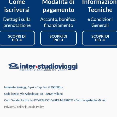
Come
Modalità di
Informazion
iscriversi
pagamento
Tecniche
Dettagli sulla
Acconto, bonifico,
e Condizioni
prenotazione
finanziamento
Generali
SCOPRI DI
SCOPRI DI
SCOPRI DI
PIÙ ➜
PIÙ ➜
PIÙ ➜
Inter•studioviaggi S.p.A. - Cap. Soc. € 200.000 i.v.
Sede legale: Via Abbadesse, 38 – 20124 Milano
Cod. Fiscale/Partita Iva IT04224530156 REA MI 998622 - Foro competente Milano
Privacy & policy
|
Cookie Policy